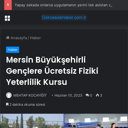
Yapay zekada onlarca uygulamanın yerini tek asistan alabilir
Menü
Anasayfa
/
Haber
Haber
Mersin Büyükşehirli
Gençlere Ücretsiz Fiziki
Yeterlilik Kursu
MEHTAP KOCAYİĞİT
Haziran 10, 2023
0
3
2 dakika okuma süresi