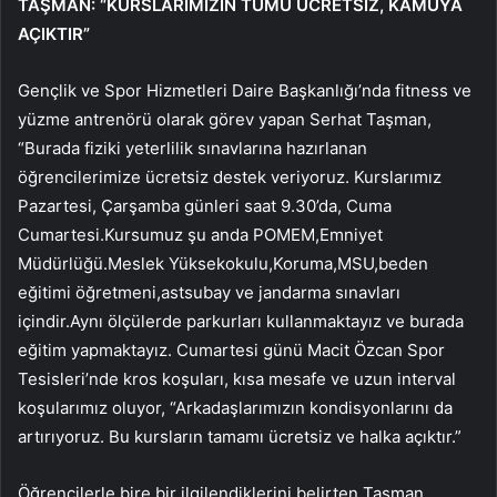
TAŞMAN: “KURSLARIMIZIN TÜMÜ ÜCRETSİZ, KAMUYA
AÇIKTIR”
Gençlik ve Spor Hizmetleri Daire Başkanlığı’nda fitness ve
yüzme antrenörü olarak görev yapan Serhat Taşman,
“Burada fiziki yeterlilik sınavlarına hazırlanan
öğrencilerimize ücretsiz destek veriyoruz. Kurslarımız
Pazartesi, Çarşamba günleri saat 9.30’da, Cuma
Cumartesi.Kursumuz şu anda POMEM,Emniyet
Müdürlüğü.Meslek Yüksekokulu,Koruma,MSU,beden
eğitimi öğretmeni,astsubay ve jandarma sınavları
içindir.Aynı ölçülerde parkurları kullanmaktayız ve burada
eğitim yapmaktayız. Cumartesi günü Macit Özcan Spor
Tesisleri’nde kros koşuları, kısa mesafe ve uzun interval
koşularımız oluyor, “Arkadaşlarımızın kondisyonlarını da
artırıyoruz. Bu kursların tamamı ücretsiz ve halka açıktır.”
Öğrencilerle bire bir ilgilendiklerini belirten Taşman,