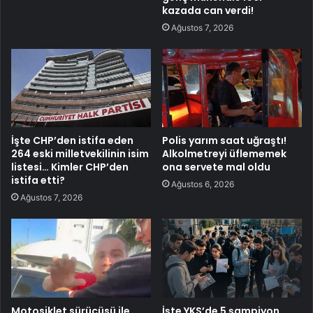
kazada can verdi!
Ağustos 7, 2026
İşte CHP’den istifa eden
Polis yarım saat uğraştı!
264 eski milletvekilinin isim
Alkolmetreyi üflememek
listesi… Kimler CHP’den
ona servete mal oldu
istifa etti?
Ağustos 6, 2026
Ağustos 7, 2026
Motosiklet sürücüsü ile
İşte YKS’de 5 şampiyon