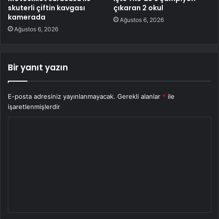
skuterli çiftin kavgası
çıkaran 2 okul
kamerada
Ağustos 6, 2026
Ağustos 6, 2026
Bir yanıt yazın
E-posta adresiniz yayınlanmayacak.
Gerekli alanlar
*
ile
işaretlenmişlerdir
Y
o
r
u
m
*