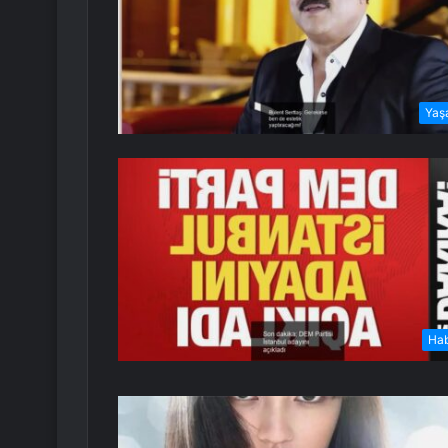
Yaş
Ha