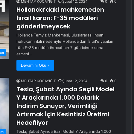
MEHTAP KOCAYİĞİT
Şubat 12, 2024
0
0
Hollanda’daki mahkemeden
İsrail kararı: F-35 modülleri
gönderilmeyecek
Hollanda Temyiz Mahkemesi, uluslararası insani
hukukun ihlali nedeniyle Hollanda'dan İsrail'e yapılan
tüm F-35 modülü ihracatının 7 gün içinde sona
ber
ermesi…
Devamını Oku »
MEHTAP KOCAYİĞİT
Şubat 12, 2024
0
0
Tesla, Şubat Ayında Seçili Model
Y Araçlarında 1.000 Dolarlık
İndirim Sunuyor, Verimliliği
Artırmak İçin Kesintisiz Üretimi
Hedefliyor
Tesla, Şubat Ayında Bazı Model Y Araçlarında 1.000
omi