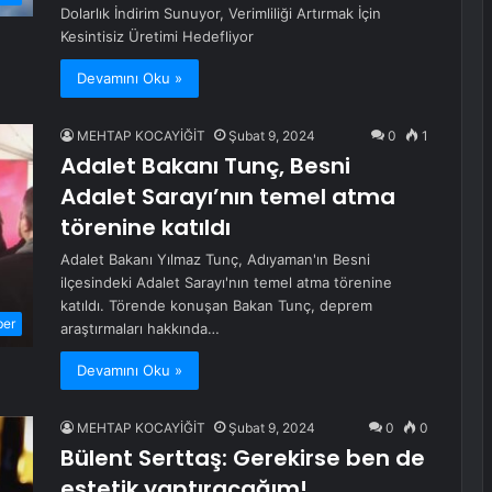
Dolarlık İndirim Sunuyor, Verimliliği Artırmak İçin
Kesintisiz Üretimi Hedefliyor
Devamını Oku »
MEHTAP KOCAYİĞİT
Şubat 9, 2024
0
1
Adalet Bakanı Tunç, Besni
Adalet Sarayı’nın temel atma
törenine katıldı
Adalet Bakanı Yılmaz Tunç, Adıyaman'ın Besni
ilçesindeki Adalet Sarayı'nın temel atma törenine
katıldı. Törende konuşan Bakan Tunç, deprem
ber
araştırmaları hakkında…
Devamını Oku »
MEHTAP KOCAYİĞİT
Şubat 9, 2024
0
0
Bülent Serttaş: Gerekirse ben de
estetik yaptıracağım!