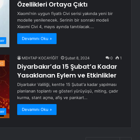
Özellikleri Ortaya Çıktı
Xiaomi'nin uygun fiyatlı Civi serisi yakında yeni bir
modelle yenilenecek. Serinin bir sonraki modeli
Xiaomi Civi 4, mayıs ayında tanıtılacak.…
Devamını Oku »
ber
MEHTAP KOCAYİĞİT
Şubat 8, 2024
0
1
Diyarbakır’da 15 Şubat’a Kadar
Yasaklanan Eylem ve Etkinlikler
Diyarbakır Valiliği, kentte 15 Şubat'a kadar yapılması
planlanan toplantı ve gösteri yürüyüşü, miting, çadır
kurma, stant açma, afiş ve pankart…
Devamını Oku »
ber