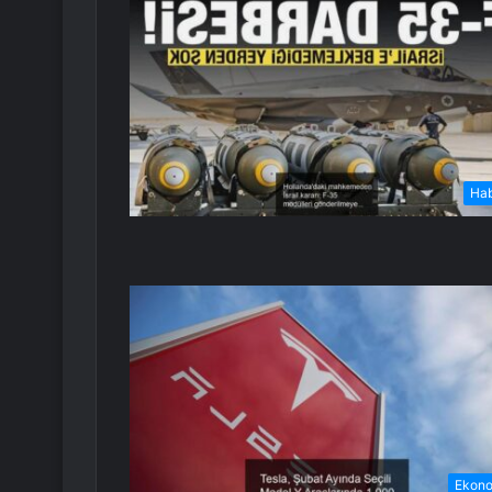
Ha
Ekon