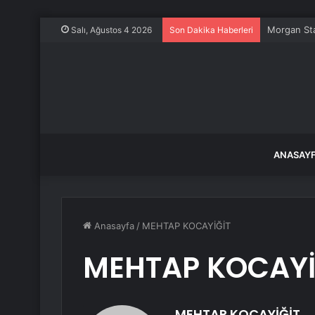
Morgan Sta
Salı, Ağustos 4 2026
Son Dakika Haberleri
ANASAY
Anasayfa
/
MEHTAP KOCAYİĞİT
MEHTAP KOCAYİ
MEHTAP KOCAYİĞİT