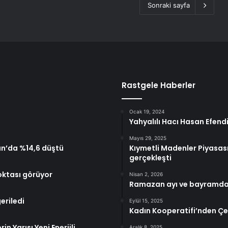
Sonraki sayfa
Rastgele Haberler
Ocak 19, 2024
Yahyalılı Hacı Hasan Efendi 
Mayıs 29, 2025
an’da %14,6 düştü
Kıymetli Madenler Piyasası
gerçekleşti
noktası görüyor
Nisan 2, 2026
Ramazan ayı ve bayramda b
eriledi
Eylül 15, 2025
Kadın Kooperatifi’nden Çe
in Yarısı Yeni Enerjili
Aralık 8, 2025