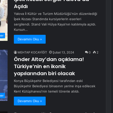
Açıldı
Yalova İl Kültür ve Turizm Müdürlüğü'nün düzenlediği
İpek Kozası Standında kursiyerlerin eserleri
sergilendi. Stand Vali Hülya Kaya'nın katılımıyla açıldı.
Kursun…
ber
Devamını Oku »
MEHTAP KOCAYİĞİT
Şubat 13, 2024
0
2
Önder Altay’dan açıklama!
Türkiye’nin en ikonik
yapılarından biri olacak
Konya Büyükşehir Belediyesi tarafından eski
Büyükşehir Belediyesi binasının yerine inşa edilecek
Kent Kütüphanesi'nin temeli törenle atıldı.
ber
Devamını Oku »