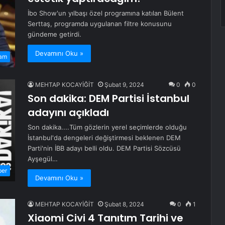
İbo Show'un yılbaşı özel programına katılan Bülent
Serttaş, programda uygulanan filtre konusunu
gündeme getirdi.
Devamını Oku »
am
MEHTAP KOCAYİĞİT
Şubat 9, 2024
0
0
Son dakika: DEM Partisi İstanbul
adayını açıkladı
Son dakika....Tüm gözlerin yerel seçimlerde olduğu
İstanbul'da dengeleri değiştirmesi beklenen DEM
Parti'nin İBB adayı belli oldu. DEM Partisi Sözcüsü
Ayşegül…
ber
Devamını Oku »
MEHTAP KOCAYİĞİT
Şubat 8, 2024
0
1
Xiaomi Civi 4 Tanıtım Tarihi ve