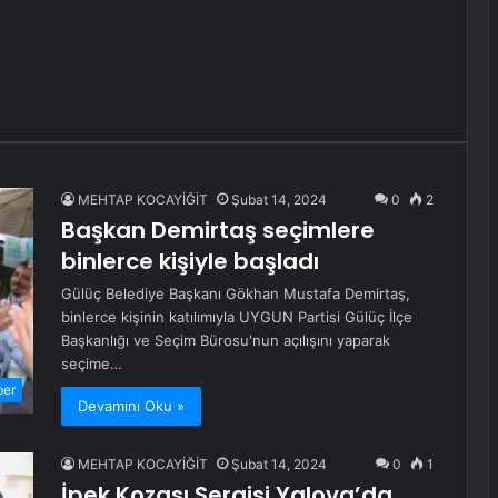
MEHTAP KOCAYİĞİT
Şubat 14, 2024
0
2
Başkan Demirtaş seçimlere
binlerce kişiyle başladı
Gülüç Belediye Başkanı Gökhan Mustafa Demirtaş,
binlerce kişinin katılımıyla UYGUN Partisi Gülüç İlçe
Başkanlığı ve Seçim Bürosu'nun açılışını yaparak
seçime…
ber
Devamını Oku »
MEHTAP KOCAYİĞİT
Şubat 14, 2024
0
1
İpek Kozası Sergisi Yalova’da