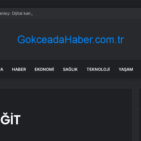
nley: Dijital kamera sevkiyatı Haziran’da %14,6 düştü
FA
HABER
EKONOMI
SAĞLIK
TEKNOLOJI
YAŞAM
ĞİT