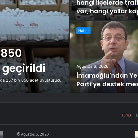
hangi ilçelerde traf
var, hangi yollar ka
Haber
 850
geçirildi
Ağustos 6, 2026
İmamoğlu’ndan Ye
onda 257 bin 850 adet uyuşturucu
Parti’ye destek mes
Tümü
E
Ağustos 6, 2026