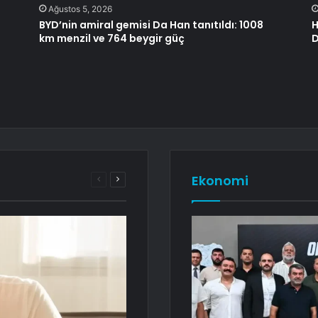
Ağustos 5, 2026
BYD’nin amiral gemisi Da Han tanıtıldı: 1008
H
km menzil ve 764 beygir güç
D
Ekonomi
Önceki
Sonraki
sayfa
sayfa