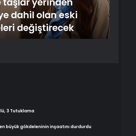
 taşlar yerinden
tutu
ye dahil olan eski
iddi
leri değiştirecek
gün
 Ölü, 3 Tutuklama
en büyük gökdeleninin inşaatını durdurdu