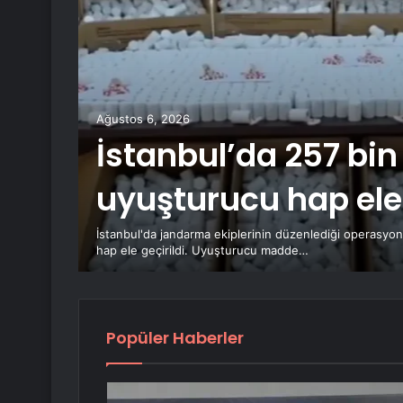
luk:
Ağustos 6, 2026
İstanbul’da 257 bin
ekili
uyuşturucu hap ele 
zin
ydan
İstanbul'da jandarma ekiplerinin düzenlediği operasy
hap ele geçirildi. Uyuşturucu madde…
Popüler Haberler