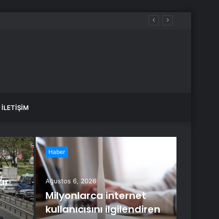
İLETIŞIM
Haber
Haber
ar
Ağustos 6, 2026
Milyonlarca internet
kullanıcısını ilgilendiren