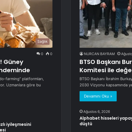
Sağlık
0
0
NURCAN BAYRAM
Ağusto
r! Güney
BTSO Başkanı Bur
gündeminde
Komitesi ile değe
o-farming" platformları,
BTSO Başkanı İbrahim Burkay,
ıyor. Uzmanlara göre bu
2030 Vizyonu kapsamında ye
Devamını Oku »
Ağustos 6, 2026
Alphabet hisseleri yapa
düştü
zlı iyileşmesini
esi