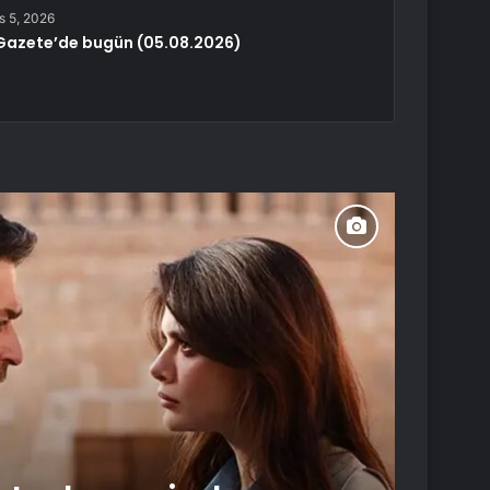
s 5, 2026
Gazete’de bugün (05.08.2026)
Yaşam
Ağustos 5
Ada