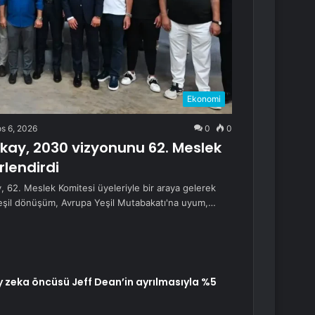
Ekonomi
s 6, 2026
0
0
kay, 2030 vizyonunu 62. Meslek
rlendirdi
 62. Meslek Komitesi üyeleriyle bir araya gelerek
şil dönüşüm, Avrupa Yeşil Mutabakatı'na uyum,…
y zeka öncüsü Jeff Dean’in ayrılmasıyla %5