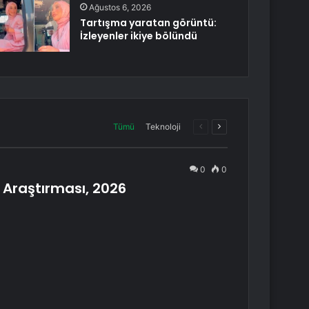
Ağustos 6, 2026
Tartışma yaratan görüntü:
İzleyenler ikiye bölündü
Önceki
Sonraki
Tümü
Teknoloji
sayfa
sayfa
0
0
m Araştırması, 2026