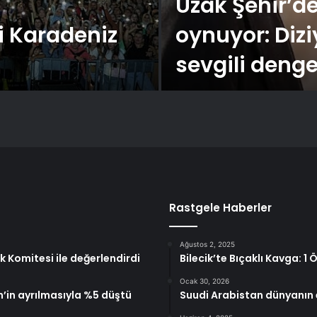
Uzak Şehir’de
yi Karadeniz
oynuyor: Dizi
sevgili denge
Rastgele Haberler
Ağustos 2, 2025
 Komitesi ile değerlendirdi
Bilecik’te Bıçaklı Kavga: 1
Ocak 30, 2026
’in ayrılmasıyla %5 düştü
Suudi Arabistan dünyanın 