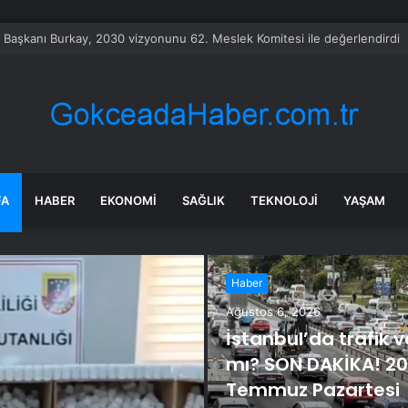
bet hisseleri yapay zeka öncüsü Jeff Dean’in ayrılmasıyla %5 düştü
FA
HABER
EKONOMI
SAĞLIK
TEKNOLOJI
YAŞAM
Haber
Ağustos 6, 2026
İstanbul’da trafik v
mı? SON DAKİKA! 20
Temmuz Pazartesi