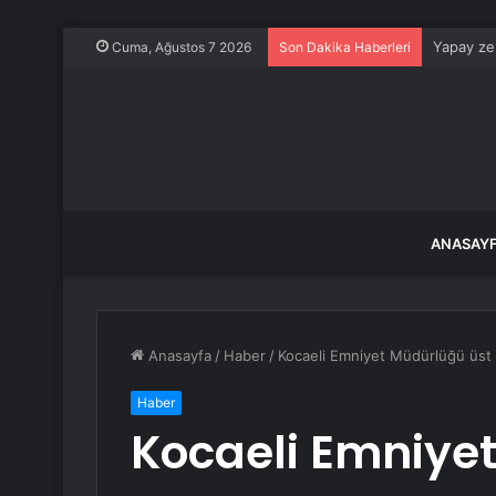
Yapay zek
Cuma, Ağustos 7 2026
Son Dakika Haberleri
ANASAY
Anasayfa
/
Haber
/
Kocaeli Emniyet Müdürlüğü üst g
Haber
Kocaeli Emniye