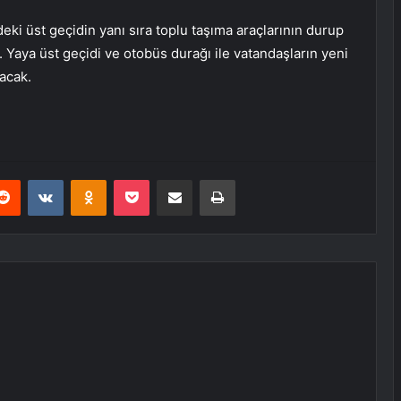
ki üst geçidin yanı sıra toplu taşıma araçlarının durup
. Yaya üst geçidi ve otobüs durağı ile vatandaşların yeni
acak.
erest
Reddit
VKontakte
Odnoklassniki
Pocket
E-Posta ile paylaş
Yazdır