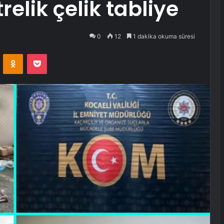
elik çelik tabliye
0
12
1 dakika okuma süresi
VKontakte
Odnoklassniki
Pocket