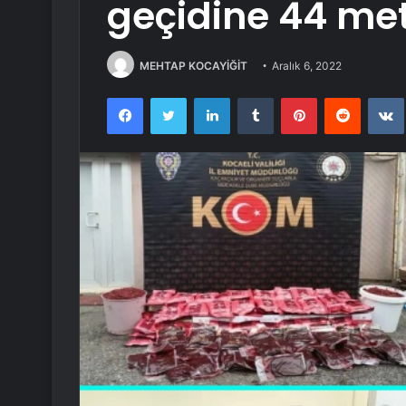
geçidine 44 metr
MEHTAP KOCAYİĞİT
Aralık 6, 2022
Facebook
Twitter
LinkedIn
Tumblr
Pinterest
Reddit