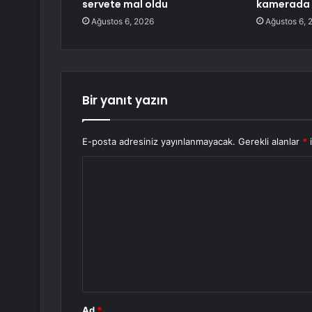
servete mal oldu
kamerada
Ağustos 6, 2026
Ağustos 6, 
Bir yanıt yazın
E-posta adresiniz yayınlanmayacak.
Gerekli alanlar
*
i
Y
o
r
u
m
*
Ad
*