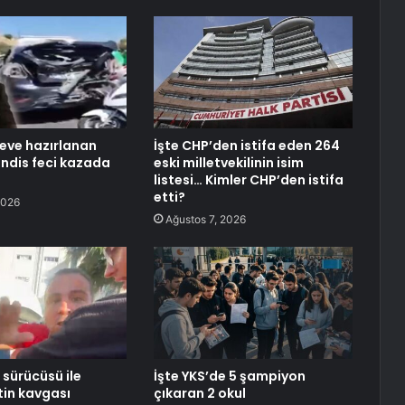
eve hazırlanan
İşte CHP’den istifa eden 264
ndis feci kazada
eski milletvekilinin isim
listesi… Kimler CHP’den istifa
etti?
2026
Ağustos 7, 2026
 sürücüsü ile
İşte YKS’de 5 şampiyon
ftin kavgası
çıkaran 2 okul