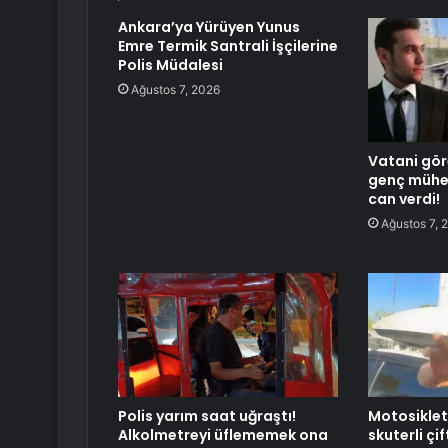
Ankara’ya Yürüyen Yunus
Emre Termik Santrali İşçilerine
Polis Müdalesi
Ağustos 7, 2026
Vatani gör
genç mühe
can verdi!
Ağustos 7, 
Polis yarım saat uğraştı!
Motosiklet
Alkolmetreyi üflememek ona
skuterli çi