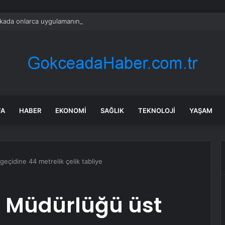
ada onlarca uygulamanın yerini tek asistan alabilir
FA
HABER
EKONOMI
SAĞLIK
TEKNOLOJI
YAŞAM
eçidine 44 metrelik çelik tabliye
t Müdürlüğü üst