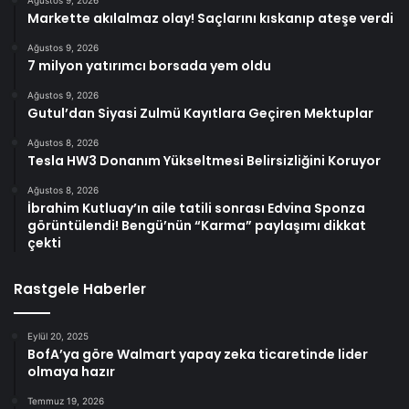
Markette akılalmaz olay! Saçlarını kıskanıp ateşe verdi
Ağustos 9, 2026
7 milyon yatırımcı borsada yem oldu
Ağustos 9, 2026
Gutul’dan Siyasi Zulmü Kayıtlara Geçiren Mektuplar
Ağustos 8, 2026
Tesla HW3 Donanım Yükseltmesi Belirsizliğini Koruyor
Ağustos 8, 2026
İbrahim Kutluay’ın aile tatili sonrası Edvina Sponza
görüntülendi! Bengü’nün “Karma” paylaşımı dikkat
çekti
Rastgele Haberler
Eylül 20, 2025
BofA’ya göre Walmart yapay zeka ticaretinde lider
olmaya hazır
Temmuz 19, 2026