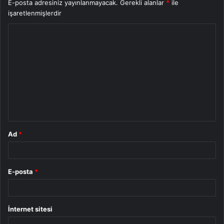
E-posta adresiniz yayınlanmayacak.
Gerekli alanlar
*
ile
işaretlenmişlerdir
Y
o
r
u
m
*
Ad
*
E-posta
*
İnternet sitesi