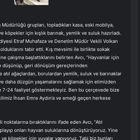
Müdürlüğü grupları, topladıkları kasa, eski mobilya,
e köpekler için kışlık barınak, yemlik ve suluk hazırladı.
ediyesi Etraf Muhafaza ve Denetim Müdür Vekili Volkan
lduklarını tabir etti. Kış mevsimi ile birlikte sokak
 çalışma başlattıklarını belirten Avcı, “Hayvanlar için
 de düşünüp, geri dönüşüm gereçlerinden
e atıl ağaçlardan, borulardan yemlik, suluk ve barınaklar
ve daha düzgün yaşamalarını sağlamak için elimizden
 7-24 faaliyet göstermekteyiz. Ben bu çerçevede bize
ilimiz İhsan Emre Aydın’a ve emeği geçen herkese
i noktalarına bıraktıklarını ifade eden Avcı, “Atıl
oplayıp onları hayvan suluklarına dönüştürüyoruz. Yine
ve köpekler için yuvalar yapıyoruz. Tabi biz bunları