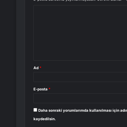
Y
o
r
u
m
*
Ad
*
E-posta
*
Daha sonraki yorumlarımda kullanılması için adı
kaydedilsin.