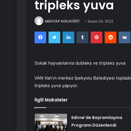
tripleks yuva
MEHTAP KOCAYİĞİT
Kasım 24, 2022
Facebook
Twitter
LinkedIn
Tumblr
Pinterest
Reddit
Sokak hayvanlarına dubleks ve tripleks yuva
VAN Van’ın merkez İpekyolu Belediyesi topladığ
tripleks yuva yapıyor.
İlgili Makaleler
Edirne’de Bayramlaşma
Programı Düzenlendi