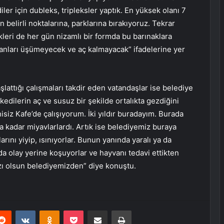
diler için dubleks, tripleksler yaptık. En yüksek olanı 7
 belirli noktalarına, parklarına bırakıyoruz. Tekrar
leri de her gün nizamlı bir formda bu barınaklara
vanları üşümeyecek ve aç kalmayacak” ifadelerine yer
şlattığı çalışmaları takdir eden vatandaşlar ise belediye
kedilerin aç ve susuz bir şekilde ortalıkta gezdiğini
isiz Kafe’de çalışıyorum. İki yıldır buradayım. Burada
ma kadar miyavlarlardı. Artık ise belediyemiz buraya
ını yiyip, ısınıyorlar. Bunun yanında yaralı ya da
da olay yerine koşuyorlar ve hayvanı tedavi ettikten
azı olsun belediyemizden” diye konuştu.
erest
Reddit
VKontakte
Odnoklassniki
Pocket
E-Posta ile paylaş
Yazdır