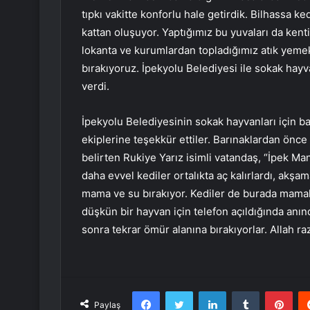
tıpkı vakitte konforlu hale getirdik. Bilhassa ke
kattan oluşuyor. Yaptığımız bu yuvaları da kentin
lokanta ve kurumlardan topladığımız atık yemek
bırakıyoruz. İpekyolu Belediyesi ile sokak hay
verdi.
İpekyolu Belediyesinin sokak hayvanları için ba
ekiplerine teşekkür ettiler. Barınaklardan önce 
belirten Rukiye Yarız isimli vatandaş, “İpek Man
daha evvel kediler ortalıkta aç kalırlardı, akşa
mama ve su bırakıyor. Kediler de burada mamalar
düşkün bir hayvan için telefon açıldığında anın
sonra tekrar ömür alanına bırakıyorlar. Allah r
Facebook
Twitter
LinkedIn
Tumblr
Pint
Paylaş