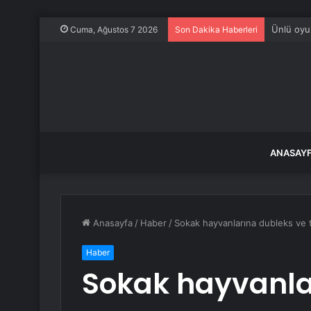
Ünlü oyun
Cuma, Ağustos 7 2026
Son Dakika Haberleri
ANASAY
Anasayfa
/
Haber
/
Sokak hayvanlarına dubleks ve t
Haber
Sokak hayvanla