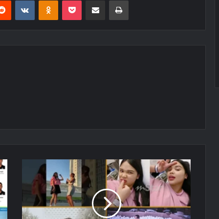
erest
Reddit
VKontakte
Odnoklassniki
Pocket
E-Posta ile paylaş
Yazdır