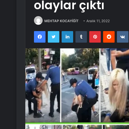
olaylar çıktı
MEHTAP KOCAYİĞİT
Aralık 11, 2022
Facebook
Twitter
LinkedIn
Tumblr
Pinterest
Reddit