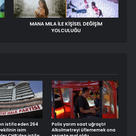
MANA MILA İLE KİŞİSEL DEĞİŞİM
YOLCULUĞU
en istifa eden 264
Polis yarım saat uğraştı!
ekilinin isim
Alkolmetreyi üflememek ona
mler CHP’den istifa
servete mal oldu