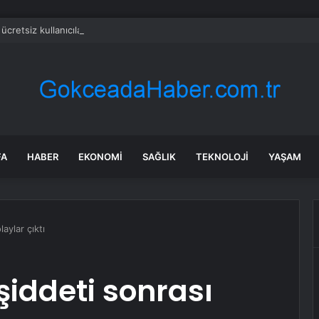
cretsiz kullanıcılarına müjde: Sınırlar tamamen kalkıyor
FA
HABER
EKONOMI
SAĞLIK
TEKNOLOJI
YAŞAM
laylar çıktı
 şiddeti sonrası