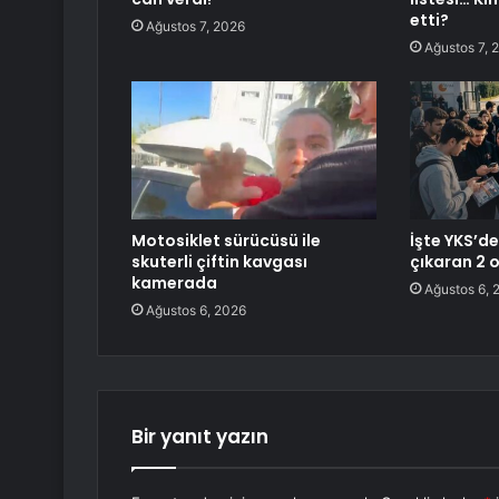
etti?
Ağustos 7, 2026
Ağustos 7, 
Motosiklet sürücüsü ile
İşte YKS’d
skuterli çiftin kavgası
çıkaran 2 
kamerada
Ağustos 6, 
Ağustos 6, 2026
Bir yanıt yazın