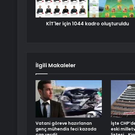
KİT'ler için 1044 kadro oluşturuldu
İlgili Makaleler
Vatani göreve hazırlanan
İşte CHP’d
genç mühendis feci kazada
eski milletv
can verdi!
listesi… Ki