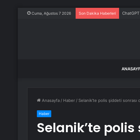
ChatGPT ü
Cuma, Ağustos 7 2026
Son Dakika Haberleri
ANASAY
Anasayfa
/
Haber
/
Selanik’te polis şiddeti sonrası o
Haber
Selanik’te polis