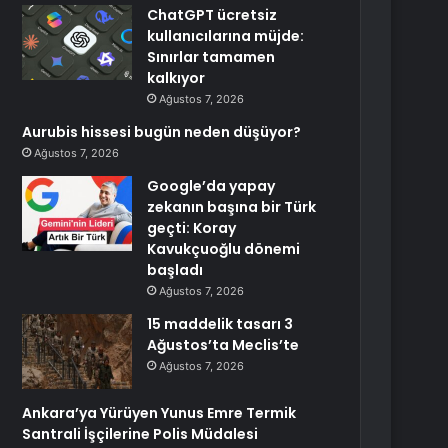
ChatGPT ücretsiz
kullanıcılarına müjde:
Sınırlar tamamen
kalkıyor
Ağustos 7, 2026
Aurubis hissesi bugün neden düşüyor?
Ağustos 7, 2026
Google’da yapay
zekanın başına bir Türk
geçti: Koray
Kavukçuoğlu dönemi
başladı
Ağustos 7, 2026
15 maddelik tasarı 3
Ağustos’ta Meclis’te
Ağustos 7, 2026
Ankara’ya Yürüyen Yunus Emre Termik
Santrali İşçilerine Polis Müdalesi