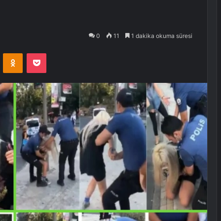
0
11
1 dakika okuma süresi
VKontakte
Odnoklassniki
Pocket