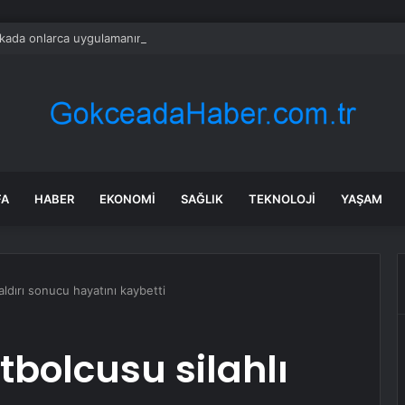
ada onlarca uygulamanın yerini tek asistan alabilir
FA
HABER
EKONOMI
SAĞLIK
TEKNOLOJI
YAŞAM
aldırı sonucu hayatını kaybetti
tbolcusu silahlı