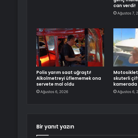
can verdi!
Ağustos 7, 
Polis yarım saat uğraştı!
Motosiklet
Alkolmetreyi üflememek ona
skuterli çi
servete mal oldu
kamerada
Ağustos 6, 2026
Ağustos 6, 
Bir yanıt yazın