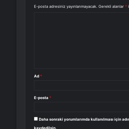
E-posta adresiniz yayınlanmayacak.
Gerekli alanlar
*
i
Y
o
r
u
m
*
Ad
*
E-posta
*
Daha sonraki yorumlarımda kullanılması için adı
kaydedilsin.