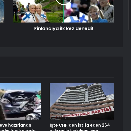
Finlandiya ilk kez denedi!
eve hazırlanan
İşte CHP’den istifa eden 264
ndis feci kazada
eski milletvekilinin isim