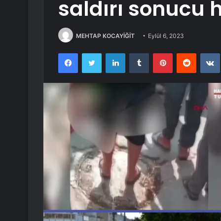
saldırı sonucu 
MEHTAP KOCAYİĞİT
Eylül 6, 2023
Facebook
Twitter
LinkedIn
Tumblr
Pinterest
Reddit