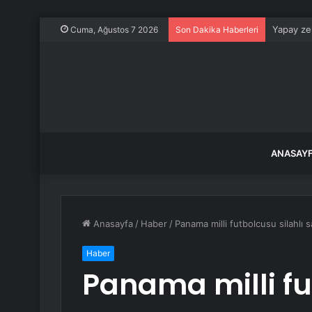
Yapay zek
Cuma, Ağustos 7 2026
Son Dakika Haberleri
ANASAY
Anasayfa
/
Haber
/
Panama milli futbolcusu silahlı s
Haber
Panama milli fu