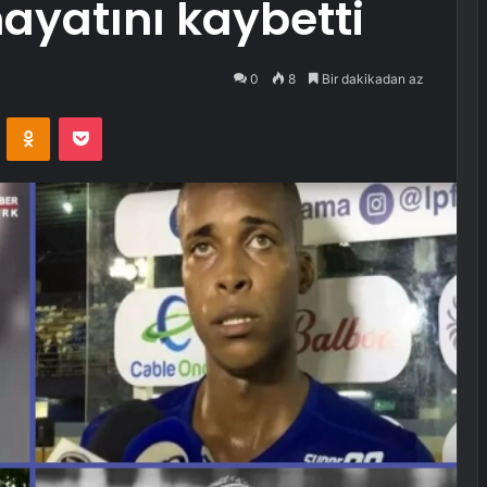
hayatını kaybetti
0
8
Bir dakikadan az
VKontakte
Odnoklassniki
Pocket