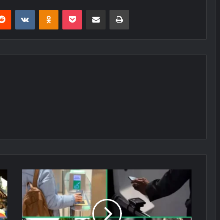
erest
Reddit
VKontakte
Odnoklassniki
Pocket
E-Posta ile paylaş
Yazdır