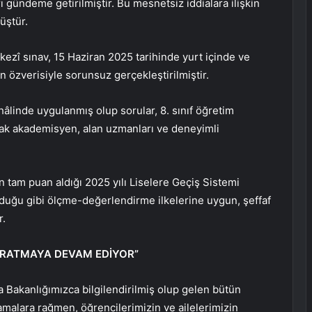
rı gündeme getirilmiştir. Bu mesnetsiz iddialara ilişkin
üştür.
ezî sınav, 15 Haziran 2025 tarihinde yurt içinde ve
 özverisiyle sorunsuz gerçekleştirilmiştir.
hâlinde uygulanmış olup sorular, 8. sınıf öğretim
rak akademisyen, alan uzmanları ve deneyimli
tam puan aldığı 2025 yılı Liselere Geçiş Sistemi
lduğu gibi ölçme-değerlendirme ilkelerine uygun, şeffaf
r.
İ YARATMAYA DEVAM EDİYOR”
a Bakanlığımızca bilgilendirilmiş olup gelen bütün
klamalara rağmen, öğrencilerimizin ve ailelerimizin