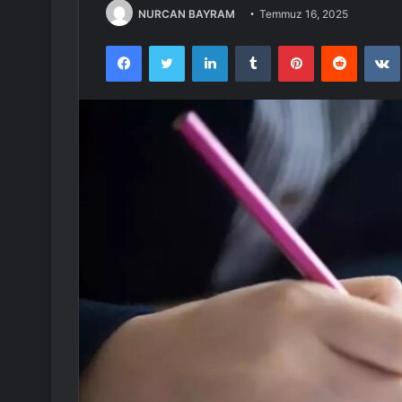
NURCAN BAYRAM
Temmuz 16, 2025
Facebook
Twitter
LinkedIn
Tumblr
Pinterest
Reddit