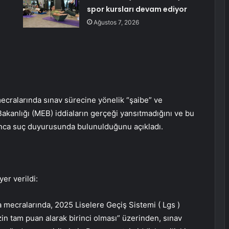
spor kursları devam ediyor
Ağustos 7, 2026
ecralarında sınav sürecine yönelik “şaibe” ve
m Bakanlığı (MEB) iddiaların gerçeği yansıtmadığını ve bu
afınca suç duyurusunda bulunulduğunu açıkladı.
er verildi:
 mecralarında, 2025 Liselere Geçiş Sistemi ( Lgs )
n tam puan alarak birinci olması” üzerinden, sınav