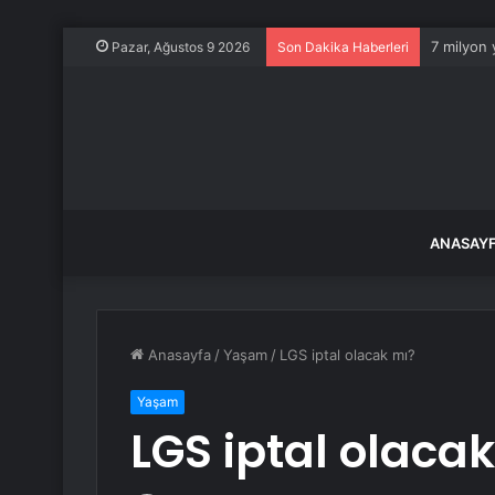
7 milyon 
Pazar, Ağustos 9 2026
Son Dakika Haberleri
ANASAY
Anasayfa
/
Yaşam
/
LGS iptal olacak mı?
Yaşam
LGS iptal olaca