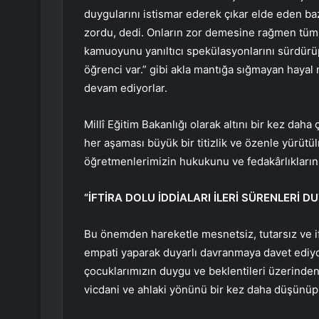
duygularını istismar ederek çıkar elde eden baz
zordu, dedi. Onların zor demesine rağmen tüm s
kamuoyunu yanıltıcı spekülasyonlarını sürdürü
öğrenci var.” gibi akla mantığa sığmayan hayal 
devam ediyorlar.
Millî Eğitim Bakanlığı olarak altını bir kez daha
her aşaması büyük bir titizlik ve özenle yürütül
öğretmenlerimizin hukukunu ve fedakârlıklarını
“İFTİRA DOLU İDDİALARI İLERİ SÜRENLERİ
Bu önemden hareketle mesnetsiz, tutarsız ve ifti
empati yaparak duyarlı davranmaya davet ediy
çocuklarımızın duygu ve beklentileri üzerinde
vicdani ve ahlaki yönünü bir kez daha düşünüp 