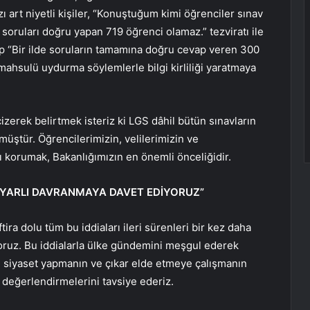
ı art niyetli kişiler, “Konuştuğum kimi öğrenciler sınav
oruları doğru yapan 719 öğrenci olamaz.” tezviratı ile
p “Bir ilde soruların tamamına doğru cevap veren 300
mahsulü uydurma söylemlerle bilgi kirliliği yaratmaya
 çizerek belirtmek isteriz ki LGS dâhil bütün sınavların
müştür. Öğrencilerimizin, velilerimizin ve
 korumak, Bakanlığımızın en önemli önceliğidir.
 DUYARLI DAVRANMAYA DAVET EDİYORUZ”
ra dolu tüm bu iddiaları ileri sürenleri bir kez daha
oruz. Bu iddialarla ülke gündemini meşgul ederek
n siyaset yapmanın ve çıkar elde etmeye çalışmanın
değerlendirmelerini tavsiye ederiz.