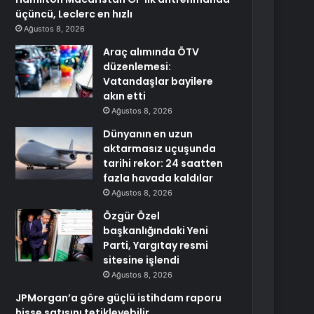
üçüncü, Leclerc en hızlı
Ağustos 8, 2026
Araç alımında ÖTV
düzenlemesi:
Vatandaşlar bayilere
akın etti
Ağustos 8, 2026
Dünyanın en uzun
aktarmasız uçuşunda
tarihi rekor: 24 saatten
fazla havada kaldılar
Ağustos 8, 2026
Özgür Özel
başkanlığındaki Yeni
Parti, Yargıtay resmi
sitesine işlendi
Ağustos 8, 2026
JPMorgan’a göre güçlü istihdam raporu
hisse satışını tetikleyebilir