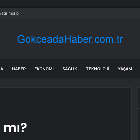
yatırımcı borsada yem oldu
FA
HABER
EKONOMI
SAĞLIK
TEKNOLOJI
YAŞAM
k mı?