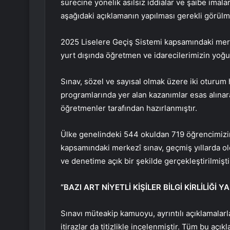
sürecine yönelik asılsız iddialar ve şaibe imala
aşağıdaki açıklamanın yapılması gerekli görülm
2025 Liselere Geçiş Sistemi kapsamındaki merk
yurt dışında öğretmen ve idarecilerimizin yoğun
Sınav, sözel ve sayısal olmak üzere iki oturum 
programlarında yer alan kazanımlar esas alına
öğretmenler tarafından hazırlanmıştır.
Ülke genelindeki 544 okuldan 719 öğrencimizin 
kapsamındaki merkezî sınav, geçmiş yıllarda o
ve denetime açık bir şekilde gerçekleştirilmişti
“BAZI ART NİYETLİ KİŞİLER BİLGİ KİRLİLİĞ
Sınavı müteakip kamuoyu, ayrıntılı açıklamalarl
itirazlar da titizlikle incelenmiştir. Tüm bu açı