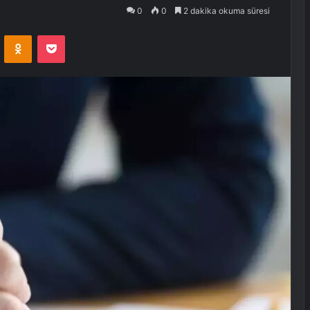
0
0
2 dakika okuma süresi
VKontakte
Odnoklassniki
Pocket