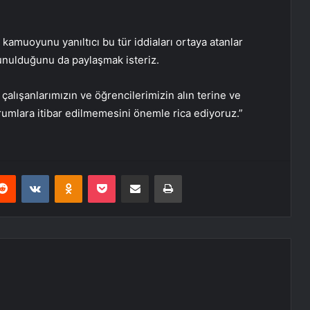
muoyunu yanıltıcı bu tür iddiaları ortaya atanlar
nulduğunu da paylaşmak isteriz.
çalışanlarımızın ve öğrencilerimizin alın terine ve
rumlara itibar edilmemesini önemle rica ediyoruz.”
erest
Reddit
VKontakte
Odnoklassniki
Pocket
E-Posta ile paylaş
Yazdır