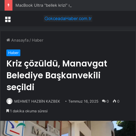
MacBook Ultra “bellek krizi” nedeniyle bu yıl gelmeyebilir
Menü
Anasayfa
/
Haber
Haber
Kriz çözüldü, Manavgat
Belediye Başkanvekili
seçildi
MEHMET HAZBİN KAZBEK
Temmuz 16, 2025
0
0
1 dakika okuma süresi