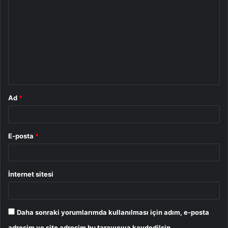
o
r
u
m
*
Ad
*
E-posta
*
İnternet sitesi
Daha sonraki yorumlarımda kullanılması için adım, e-posta
adresim ve site adresim bu tarayıcıya kaydedilsin.