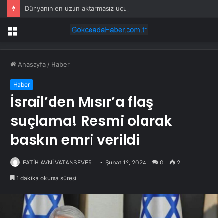
Dünyanın en uzun aktarmasız uçuşunda tarihi rekor: 24 saatten fazla havada kaldılar
Menü
Anasayfa
/
Haber
Haber
İsrail’den Mısır’a flaş
suçlama! Resmi olarak
baskın emri verildi
FATİH AVNİ VATANSEVER
Şubat 12, 2024
0
2
1 dakika okuma süresi