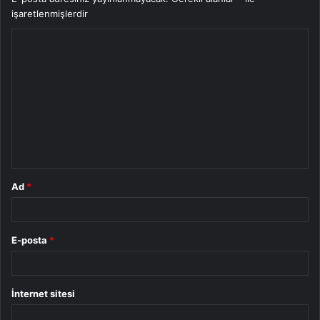
işaretlenmişlerdir
Y
o
r
u
m
*
Ad
*
E-posta
*
İnternet sitesi