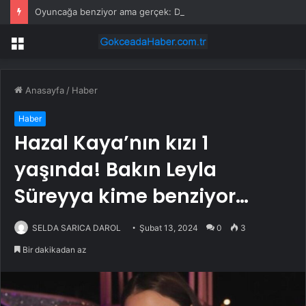
Oyuncağa benziyor ama gerçek: Dünyanın en küçük atı seçildi
Menü
Anasayfa
/
Haber
Haber
Hazal Kaya’nın kızı 1
yaşında! Bakın Leyla
Süreyya kime benziyor…
SELDA SARICA DAROL
Şubat 13, 2024
0
3
Bir dakikadan az