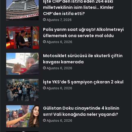
İşte CHP’den istifa eden 264 eski
milletvekilinin isim listesi… Kimler
CHP’den istifa etti?
Ağustos 7, 2026
Polis yarım saat uğraştı! Alkolmetreyi
üflememek ona servete mal oldu
Ağustos 6, 2026
Motosiklet sürücüsü ile skuterli çiftin
kavgası kamerada
Ağustos 6, 2026
İşte YKS’de 5 şampiyon çıkaran 2 okul
Ağustos 6, 2026
Gülistan Doku cinayetinde 4 kolinin
sırrı! Vali konağında neler yaşandı?
Ağustos 6, 2026