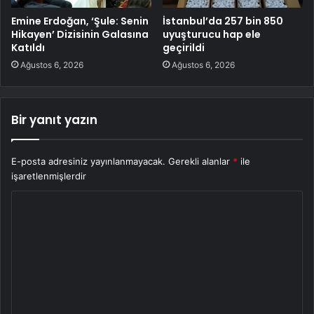
Emine Erdoğan, ‘Şule: Senin
İstanbul’da 257 bin 850
Hikayen’ Dizisinin Galasına
uyuşturucu hap ele
Katıldı
geçirildi
Ağustos 6, 2026
Ağustos 6, 2026
Bir yanıt yazın
E-posta adresiniz yayınlanmayacak.
Gerekli alanlar
*
ile
işaretlenmişlerdir
Y
o
r
u
m
*