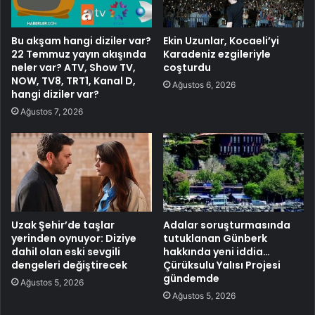
Bu akşam hangi diziler var?
Ekin Uzunlar, Kocaeli’yi
22 Temmuz yayın akışında
Karadeniz ezgileriyle
neler var? ATV, Show TV,
coşturdu
NOW, TV8, TRT1, Kanal D,
Ağustos 6, 2026
hangi diziler var?
Ağustos 7, 2026
Uzak Şehir’de taşlar
Adalar soruşturmasında
yerinden oynuyor: Diziye
tutuklanan Günberk
dahil olan eski sevgili
hakkında yeni iddia…
dengeleri değiştirecek
Çürüksulu Yalısı Projesi
gündemde
Ağustos 5, 2026
Ağustos 5, 2026