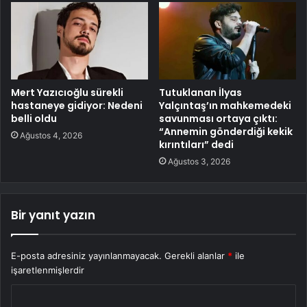
Mert Yazıcıoğlu sürekli
Tutuklanan İlyas
hastaneye gidiyor: Nedeni
Yalçıntaş’ın mahkemedeki
belli oldu
savunması ortaya çıktı:
“Annemin gönderdiği kekik
Ağustos 4, 2026
kırıntıları” dedi
Ağustos 3, 2026
Bir yanıt yazın
E-posta adresiniz yayınlanmayacak.
Gerekli alanlar
*
ile
işaretlenmişlerdir
Y