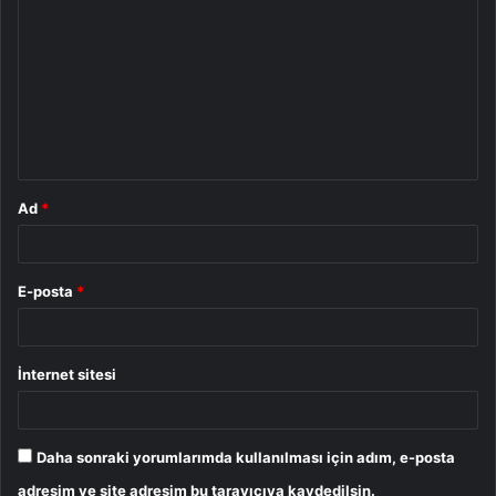
o
r
u
m
*
Ad
*
E-posta
*
İnternet sitesi
Daha sonraki yorumlarımda kullanılması için adım, e-posta
adresim ve site adresim bu tarayıcıya kaydedilsin.