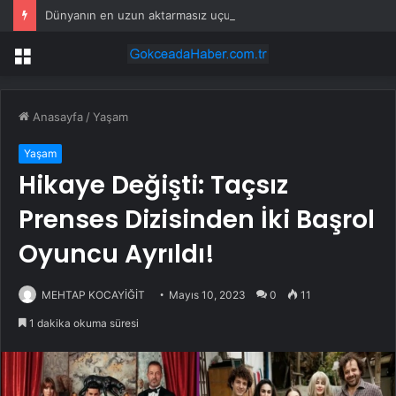
Dünyanın en uzun aktarmasız uçuşunda tarihi rekor: 24 saatten fazla havada kaldılar
Menü
Anasayfa
/
Yaşam
Yaşam
Hikaye Değişti: Taçsız
Prenses Dizisinden İki Başrol
Oyuncu Ayrıldı!
MEHTAP KOCAYİĞİT
Mayıs 10, 2023
0
11
1 dakika okuma süresi