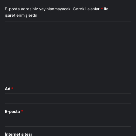
E-posta adresiniz yayınlanmayacak.
Gerekli alanlar
*
ile
işaretlenmişlerdir
Y
o
r
u
m
*
Ad
*
E-posta
*
İnternet sitesi