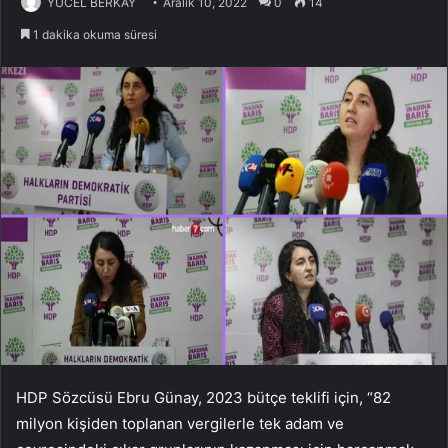
YÜCEL BERKAY
Aralık 10, 2022
0
14
1 dakika okuma süresi
HDP Sözcüsü Ebru Günay, 2023 bütçe teklifi için, “82
milyon kişiden toplanan vergilerle tek adam ve