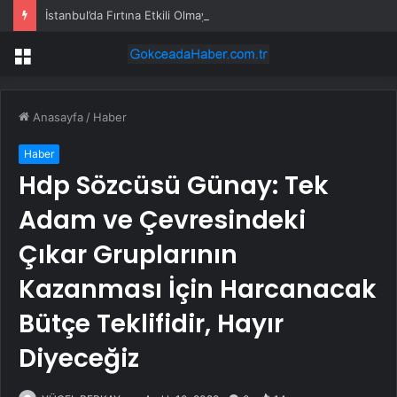
İstanbul’da Fırtına Etkili Olmaya Başladı
Menü
Anasayfa
/
Haber
Haber
Hdp Sözcüsü Günay: Tek
Adam ve Çevresindeki
Çıkar Gruplarının
Kazanması İçin Harcanacak
Bütçe Teklifidir, Hayır
Diyeceğiz