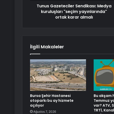
Tunus Gazeteciler Sendikası: Medya
kuruluşları "seçim yayınlarında"
ortak karar almalı
İlgili Makaleler
Bursa Şehir Hastanesi
Bu akşam h
otoparkı bu ay hizmete
Temmuz yay
açılıyor
var? ATV, 
TRT1, Kanal
Ağustos 7, 2026