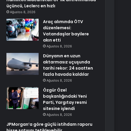
üçüncü, Leclerc en hızlı
Ağustos 8, 2026
Araç alımında ÖTV
düzenlemesi:
Vatandaşlar bayilere
akın etti
Ağustos 8, 2026
Dünyanın en uzun
aktarmasız uçuşunda
tarihi rekor: 24 saatten
fazla havada kaldılar
Ağustos 8, 2026
Özgür Özel
başkanlığındaki Yeni
Parti, Yargıtay resmi
sitesine işlendi
Ağustos 8, 2026
JPMorgan’a göre güçlü istihdam raporu
hisse satışını tetikleyebilir