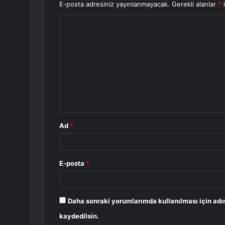
E-posta adresiniz yayınlanmayacak.
Gerekli alanlar
*
i
Y
o
r
u
m
*
Ad
*
E-posta
*
Daha sonraki yorumlarımda kullanılması için adı
kaydedilsin.