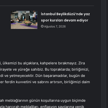
İstanbul Beylikdüzü’nde yaz
spor kursları devam ediyor
Ağustos 7, 2026
i, ülkemizi bu alçaklara, kahpelere bırakmayız. Zira
rayete ve yüreğe sahibiz. Bu topraklarda; birliğimizi,
edi ve yetmeyecektir. Dün başaramadılar, bugün de
 ferdin kuvvetini ve sabrını artırsın, birliğimizi daim
cırah meblağlarının günün koşullarına uygun biçimde
la harcırah meblağları, enflasyon sayılarına yenik