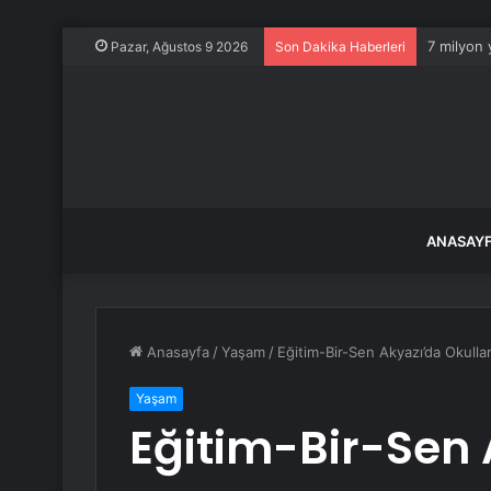
7 milyon 
Pazar, Ağustos 9 2026
Son Dakika Haberleri
ANASAY
Anasayfa
/
Yaşam
/
Eğitim-Bir-Sen Akyazı’da Okulları
Yaşam
Eğitim-Bir-Sen 