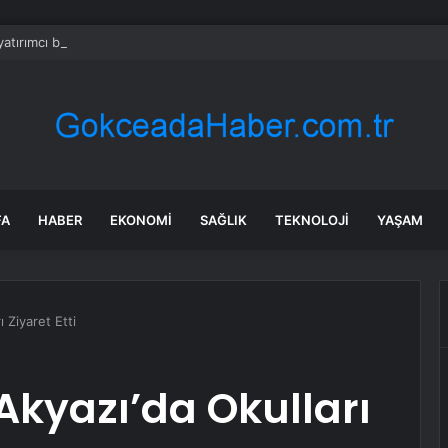
yatırımcı borsada yem oldu
FA
HABER
EKONOMI
SAĞLIK
TEKNOLOJI
YAŞAM
 Ziyaret Etti
Akyazı’da Okulları