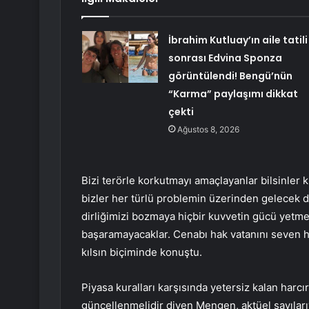
İbrahim Kutluay’ın aile tatili
sonrası Edvina Sponza
görüntülendi! Bengü’nün
“Karma” paylaşımı dikkat
çekti
Ağustos 8, 2026
Bizi terörle korkutmayı amaçlayanlar bilsinler k
bizler her türlü problemin üzerinden gelecek di
dirliğimizi bozmaya hiçbir kuvvetin gücü yetm
başaramayacaklar. Cenabı hak vatanını seven her
kılsın biçiminde konuştu.
Piyasa kuralları karşısında yetersiz kalan har
güncellenmelidir diyen Mengen, aktüel sayılarıy