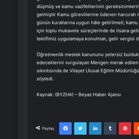
düşmüş ve kamu vazifelilerinin gereksinimleri
gelmiştir Kamu görevlilerine ödenen harcırah m
günün kurallarına uygun hâle getirilmeli; kamu 
için toplu mukavele süreçlerinde de lisana geti
teklifimiz uygulamaya konulmalı, gelir vergisi d
Öğretmenlik meslek kanununu yetersiz buldukla
edeceklerini vurgulayan Mengen merak edilen
sıkıntısında de Vilayet Ulusal Eğitim Müdürlüğü i
söyledi.
Kaynak: (BYZHA) – Beyaz Haber Ajansı
Facebook
Twitter
LinkedIn
Tumblr
Pint
Paylaş