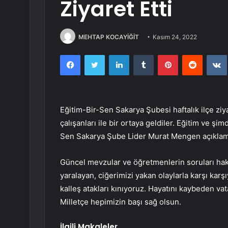
Ziyaret Etti
MEHTAP KOCAYİĞİT
Kasım 24, 2022
Facebook
Twitter
LinkedIn
Tumblr
Pinterest
Reddit
Eğitim-Bir-Sen Sakarya Şubesi haftalık ilçe ziy
çalışanları ile bir ortaya geldiler. Eğitim ve ş
Sen Sakarya Şube Lider Murat Mengen açıklam
Güncel mevzular ve öğretmenlerin soruları hakk
yaralayan, ciğerimizi yakan olaylarla karşı karş
kalleş atakları kınıyoruz. Hayatını kaybeden vata
Milletçe hepimizin başı sağ olsun.
İlgili Makaleler