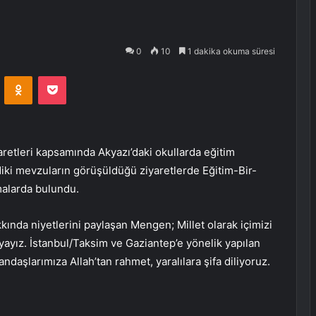
0
10
1 dakika okuma süresi
VKontakte
Odnoklassniki
Pocket
aretleri kapsamında Akyazı’daki okullarda eğitim
imdiki mevzuların görüşüldüğü ziyaretlerde Eğitim-Bir-
alarda bulundu.
ında niyetlerini paylaşan Mengen; Millet olarak içimizi
ıyayız. İstanbul/Taksim ve Gaziantep’e yönelik yapılan
ndaşlarımıza Allah’tan rahmet, yaralılara şifa diliyoruz.