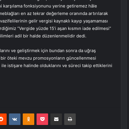
ni karşılama fonksiyonunu yerine getiremez hâle
eblağları en az tekrar değerleme oranında artırılarak
vazifelilerinin gelir vergisi kaynaklı kayıp yaşamaması
rdiğimiz “Vergide yüzde 15’i aşan kısmın iade edilmesi”
ilimleri adil bir halde düzenlenmelidir dedi.
rını ve geliştirmek için bundan sonra da uğraş
 bir öteki mevzu promosyonların güncellenmesi
le istişare halinde olduklarını ve süreci takip ettiklerini
erest
Reddit
VKontakte
Odnoklassniki
Pocket
E-Posta ile paylaş
Yazdır