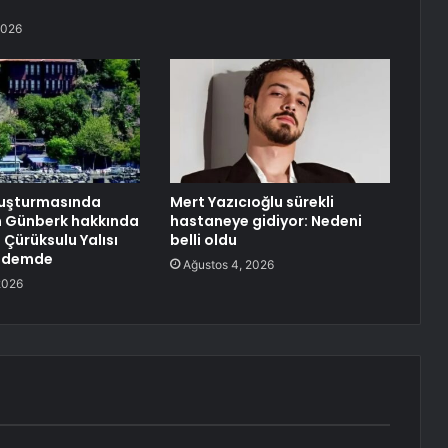
2026
ruşturmasında
Mert Yazıcıoğlu sürekli
n Günberk hakkında
hastaneye gidiyor: Nedeni
 Çürüksulu Yalısı
belli oldu
ündemde
Ağustos 4, 2026
2026