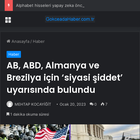
Alphabet hisseleri yapay zeka öncüsü Jeff Dean’in ayrılmasıyla %5 düştü
Menü
Anasayfa
/
Haber
Haber
AB, ABD, Almanya ve
Brezilya için ‘siyasi şiddet’
uyarısında bulundu
MEHTAP KOCAYİĞİT
Ocak 20, 2023
0
7
1 dakika okuma süresi