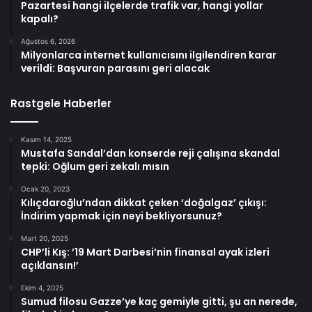
Pazartesi hangi ilçelerde trafik var, hangi yollar
kapalı?
Ağustos 6, 2026
Milyonlarca internet kullanıcısını ilgilendiren karar
verildi: Başvuran parasını geri alacak
Rastgele Haberler
Kasım 14, 2025
Mustafa Sandal’dan konserde reji çalışına skandal
tepki: Oğlum geri zekalı mısın
Ocak 20, 2023
Kılıçdaroğlu’ndan dikkat çeken ‘doğalgaz’ çıkışı:
İndirim yapmak için neyi bekliyorsunuz?
Mart 20, 2025
CHP’li Kış: ’19 Mart Darbesi’nin finansal ayak izleri
açıklansın!’
Ekim 4, 2025
Sumud filosu Gazze’ye kaç gemiyle gitti, şu an nerede,