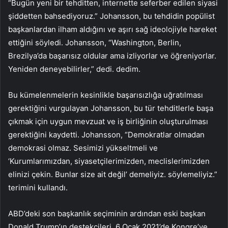
“Bugün yeni bir tehditten, internette seferber edilen siyasi
şiddetten bahsediyoruz.” Johansson, bu tehdidin popülist
başkanlardan ilham aldığını ve aşırı sağ ideolojiyle hareket
ettiğini söyledi. Johansson, “Washington, Berlin,
Brezilya’da başarısız oldular ama izliyorlar ve öğreniyorlar.
Yeniden deneyebilirler,” dedi. dedim.
Bu kümelenmelerin kesinlikle başarısızlığa uğratılması
gerektiğini vurgulayan Johansson, bu tür tehditlerle başa
çıkmak için uygun mevzuat ve iş birliğinin oluşturulması
gerektiğini kaydetti. Johansson, “Demokratlar olmadan
demokrasi olmaz. Sesimizi yükseltmeli ve
‘Kurumlarımızdan, siyasetçilerimizden, meclislerimizden
elinizi çekin. Bunlar size ait değil’ demeliyiz. söylemeliyiz.”
terimini kullandı.
ABD’deki son başkanlık seçiminin ardından eski başkan
Donald Trump’ın destekçileri, 6 Ocak 2021’de Kongre’ye