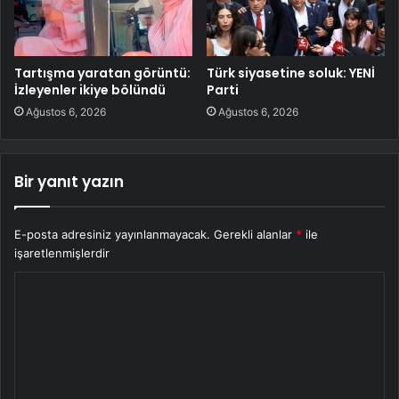
Tartışma yaratan görüntü:
Türk siyasetine soluk: YENİ
İzleyenler ikiye bölündü
Parti
Ağustos 6, 2026
Ağustos 6, 2026
Bir yanıt yazın
E-posta adresiniz yayınlanmayacak.
Gerekli alanlar
*
ile
işaretlenmişlerdir
Y
o
r
u
m