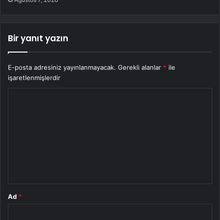
Bir yanıt yazın
E-posta adresiniz yayınlanmayacak.
Gerekli alanlar
*
ile
işaretlenmişlerdir
Y
o
r
u
m
*
Ad
*