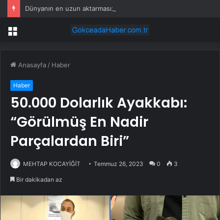
Dünyanın en uzun aktarmasız uçuşunda tarihi rekor: 24 saatten fazla havada kaldılar
Menü
Anasayfa
/
Haber
Haber
50.000 Dolarlık Ayakkabı:
“Görülmüş En Nadir
Parçalardan Biri”
MEHTAP KOCAYİĞİT
Temmuz 26, 2023
0
3
Bir dakikadan az