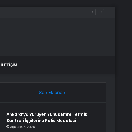
OW, TV8, TRT1, Kanal D, hangi diziler var?
İLETIŞIM
Son Eklenen
Ankara’ya Yürüyen Yunus Emre Termik
Santrali İşçilerine Polis Müdalesi
Ağustos 7, 2026