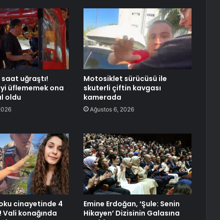
 saat uğraştı!
Motosiklet sürücüsü ile
eyi üflememek ona
skuterli çiftin kavgası
l oldu
kamerada
2026
Ağustos 6, 2026
oku cinayetinde 4
Emine Erdoğan, ‘Şule: Senin
rı! Vali konağında
Hikayen’ Dizisinin Galasına