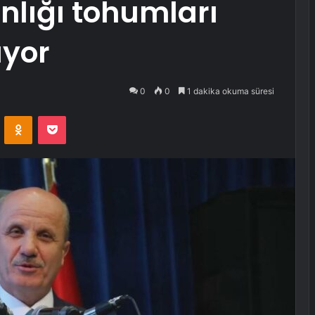
lığı tohumları
ıyor
0
0
1 dakika okuma süresi
VKontakte
Odnoklassniki
Pocket