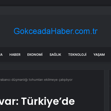
hangi diziler var? 22 Temmuz yayın akışında neler var? ATV, Show TV, N
FA
HABER
EKONOMI
SAĞLIK
TEKNOLOJI
YAŞAM
abancı düşmanlığı tohumları ekilmeye çalışılıyor
ar: Türkiye’de