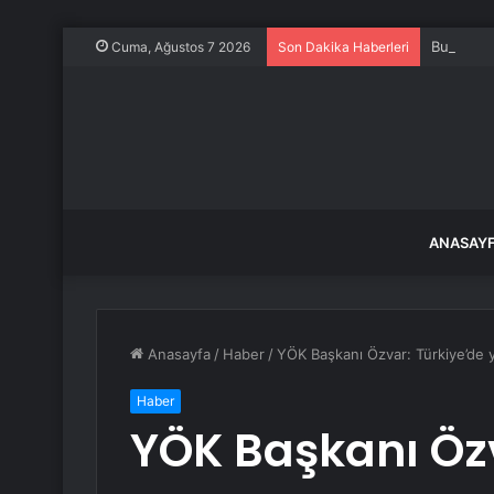
Bu akşam 
Cuma, Ağustos 7 2026
Son Dakika Haberleri
ANASAY
Anasayfa
/
Haber
/
YÖK Başkanı Özvar: Türkiye’de y
Haber
YÖK Başkanı Özv