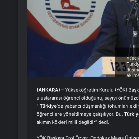
(ANKARA) –
Yükseköğretim Kurulu (YÖK) Başk
uluslararası öğrenci olduğunu, sayıyı önümüzdek
”
Türkiye
‘de yabancı düşmanlığı tohumları ekil
öğrencilere yöneltilmeye çalışılıyor. Bu,
Türkiy
akımın kökleri milli değildir” dedi.
YÖK Başkanı Erol Özvar, Ondokuz Mayıs Ünivers