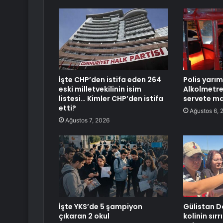
İşte CHP’den istifa eden 264
Polis yarım
eski milletvekilinin isim
Alkolmetr
listesi… Kimler CHP’den istifa
servete ma
etti?
Ağustos 6, 
Ağustos 7, 2026
İşte YKS’de 5 şampiyon
Gülistan D
çıkaran 2 okul
kolinin sır