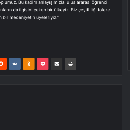
oplumuz. Bu kadim anlayışımızla, uluslararası öğrenci,
rın da ilgisini çeken bir ülkeyiz. Biz çeşitliliği tolere
 bir medeniyetin üyeleriyiz.”
erest
Reddit
VKontakte
Odnoklassniki
Pocket
E-Posta ile paylaş
Yazdır