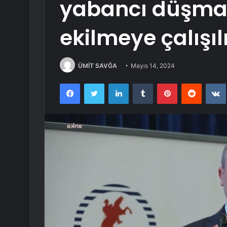
yabancı düşman
ekilmeye çalışıl
ÜMİT SAVĞA
Mayıs 14, 2024
Facebook
Twitter
LinkedIn
Tumblr
Pinterest
Reddit