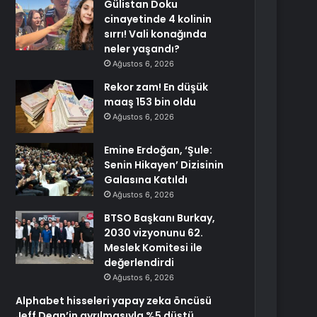
Gülistan Doku
cinayetinde 4 kolinin
sırrı! Vali konağında
neler yaşandı?
Ağustos 6, 2026
Rekor zam! En düşük
maaş 153 bin oldu
Ağustos 6, 2026
Emine Erdoğan, ‘Şule:
Senin Hikayen’ Dizisinin
Galasına Katıldı
Ağustos 6, 2026
BTSO Başkanı Burkay,
2030 vizyonunu 62.
Meslek Komitesi ile
değerlendirdi
Ağustos 6, 2026
Alphabet hisseleri yapay zeka öncüsü
Jeff Dean’in ayrılmasıyla %5 düştü