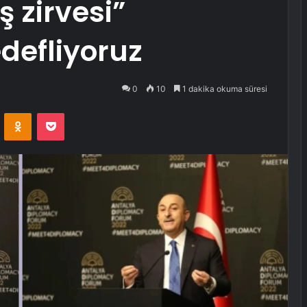
ş zirvesi”
defliyoruz
0
10
1 dakika okuma süresi
VKontakte
Odnoklassniki
Pocket