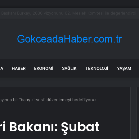
bet hisseleri yapay zeka öncüsü Jeff Dean’in ayrılmasıyla %5 düştü
FA
HABER
EKONOMI
SAĞLIK
TEKNOLOJI
YAŞAM
ayında bir “barış zirvesi” düzenlemeyi hedefliyoruz
ri Bakanı: Şubat