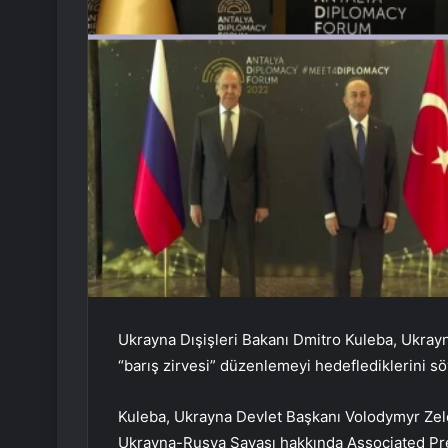
Ukrayna Dışişleri Bakanı Dmitro Kuleba, Ukray
“barış zirvesi” düzenlemeyi hedeflediklerini sö
Kuleba, Ukrayna Devlet Başkanı Volodymyr Zele
Ukrayna-Rusya Savaşı hakkında Associated Pr