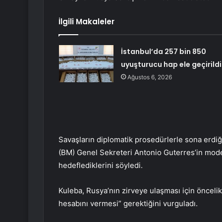
İlgili Makaleler
İstanbul’da 257 bin 850
uyuşturucu hap ele geçirildi
Ağustos 6, 2026
Savaşların diplomatik prosedürlerle sona erdiği
(BM) Genel Sekreteri Antonio Guterres’in mode
hedeflediklerini söyledi.
Kuleba, Rusya’nın zirveye ulaşması için önceli
hesabını vermesi” gerektiğini vurguladı.