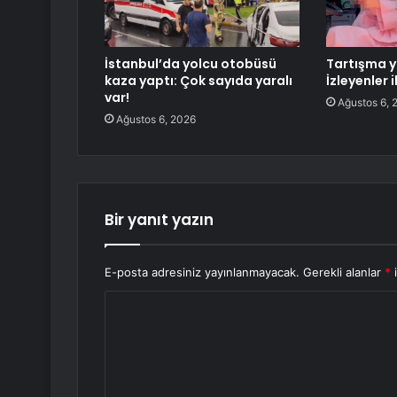
İstanbul’da yolcu otobüsü
Tartışma y
kaza yaptı: Çok sayıda yaralı
İzleyenler 
var!
Ağustos 6, 
Ağustos 6, 2026
Bir yanıt yazın
E-posta adresiniz yayınlanmayacak.
Gerekli alanlar
*
i
Y
o
r
u