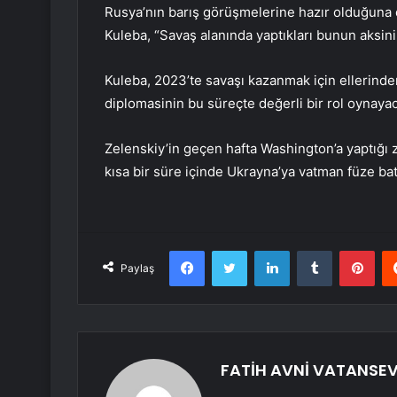
Rusya’nın barış görüşmelerine hazır olduğuna 
Kuleba, “Savaş alanında yaptıkları bunun aksini
Kuleba, 2023’te savaşı kazanmak için ellerinden
diplomasinin bu süreçte değerli bir rol oynayaca
Zelenskiy’in geçen hafta Washington’a yaptığı 
kısa bir süre içinde Ukrayna’ya vatman füze bata
Facebook
Twitter
LinkedIn
Tumblr
Pint
Paylaş
FATİH AVNİ VATANSE