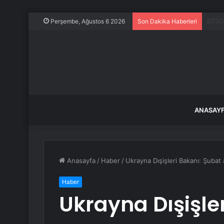
Alpha
Perşembe, Ağustos 6 2026
Son Dakika Haberleri
ANASAY
Anasayfa
/
Haber
/
Ukrayna Dışişleri Bakanı: Şubat 
Haber
Ukrayna Dışişle