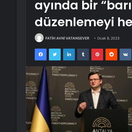
ayında bir “barı
düzenlemeyi he
FATİH AVNİ VATANSEVER
Ocak 8, 2023
Facebook
Twitter
LinkedIn
Tumblr
Pinterest
Reddit