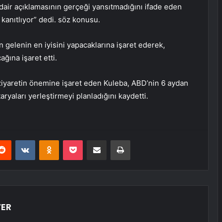
dair açıklamasının gerçeği yansıtmadığını ifade eden
 kanıtlıyor” dedi. söz konusu.
 gelenin en iyisini yapacaklarına işaret ederek,
ğına işaret etti.
ziyaretin önemine işaret eden Kuleba, ABD’nin 6 aydan
ryaları yerleştirmeyi planladığını kaydetti.
erest
Reddit
VKontakte
Odnoklassniki
Pocket
E-Posta ile paylaş
Yazdır
VER