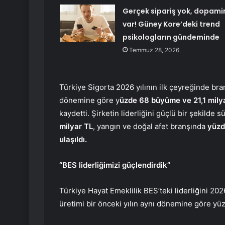
Gerçek sipariş yok, dopami
var! Güney Kore’deki trend
psikologların gündeminde
Temmuz 28, 2026
Türkiye Sigorta 2026 yılının ilk çeyreğinde bran
dönemine göre y
üzde 68 büyüme ve 21,1 milya
kaydetti. Şirketin liderliğini güçlü bir şekilde
milyar TL
, yangın ve doğal afet branşında
yüzd
ulaşıldı.
“BES liderliğimizi güçlendirdik”
Türkiye Hayat Emeklilik BES’teki liderliğini 20
üretimi bir önceki yılın aynı dönemine göre yü