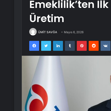
Emeklilik’ten İl
Üretim
ÜMİT SAVĞA
Mayıs 6, 2026
Facebook
Twitter
LinkedIn
Tumblr
Pinterest
Reddit