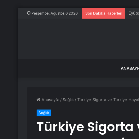
Eyüps
Perşembe, Ağustos 6 2026
Son Dakika Haberleri
ANASAY
Anasayfa
/
Sağlık
/
Türkiye Sigorta ve Türkiye Hayat
Sağlık
Türkiye Sigorta