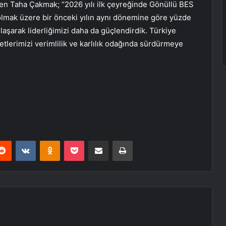
rten Taha Çakmak; “2026 yılı ilk çeyreğinde Gönüllü BES
olmak üzere bir önceki yılın aynı dönemine göre yüzde
laşarak liderliğimizi daha da güçlendirdik. Türkiye
etlerimizi verimlilik ve karlılık odağında sürdürmeye
erest
Reddit
VKontakte
Odnoklassniki
Pocket
E-Posta ile paylaş
Yazdır