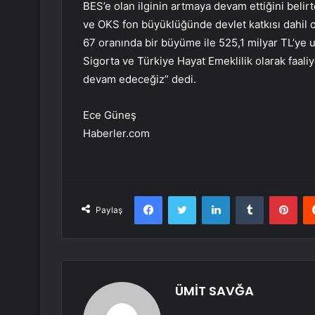
BES’e olan ilginin artmaya devam ettiğini beli
ve OKS fon büyüklüğünde devlet katkısı dahil 
67 oranında bir büyüme ile 525,1 milyar TL’ye u
Sigorta ve Türkiye Hayat Emeklilik olarak faaliy
devam edeceğiz” dedi.
Ece Güneş
Haberler.com
Facebook
Twitter
LinkedIn
Tumblr
Pint
Paylaş
ÜMİT SAVĞA