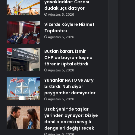
yasakladılar: Cezası
dudak uçuklatıyor
Ağustos 5, 2026
Vize’de Köylere Hizmet
Toplantısı
Ağustos 5, 2026
Butlan kararı, İzmir
CHP’de bayramlaşma
törenini iptal ettirdi
Ağustos 5, 2026
Yunanlar NATO ve AB’yi
bıktırdı: Nuh diyor
peygamber demiyorlar
Ağustos 5, 2026
Uzak Şehir’de taşlar
yerinden oynuyor: Diziye
dahil olan eski sevgili
dengeleri değiştirecek
Ağustos 5, 2026