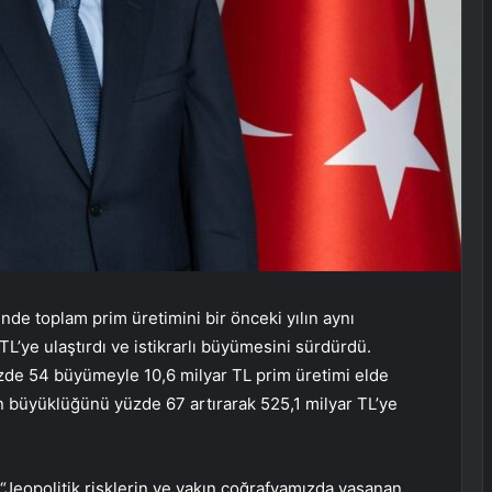
de toplam prim üretimini bir önceki yılın aynı
L’ye ulaştırdı ve istikrarlı büyümesini sürdürdü.
üzde 54 büyümeyle 10,6 milyar TL prim üretimi elde
n büyüklüğünü yüzde 67 artırarak 525,1 milyar TL’ye
“Jeopolitik risklerin ve yakın coğrafyamızda yaşanan