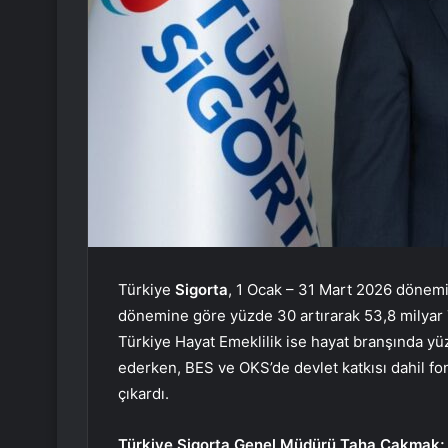
Türkiye
Sigorta
, 1 Ocak – 31 Mart 2026 dönemin
dönemine göre yüzde 30 artırarak 53,8 milyar T
Türkiye Hayat Emeklilik ise hayat branşında y
ederken, BES ve OKS’de devlet katkısı dahil fo
çıkardı.
Türkiye Sigorta Genel Müdürü Taha Çakmak;