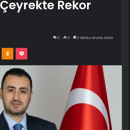
k Çeyrekte Rekor
0
0
2 dakika okuma süresi
VKontakte
Odnoklassniki
Pocket