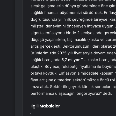
sıcak gelişmelerin dünya gündeminde öne çıktığ
sağlıklı finansal büyümemizi sürdürdük. Enflas
doğrultusunda yılın ilk çeyreğinde bireysel kas
müşteri deneyimini önceleyen ihtiyaca uygun ü
sigorta enflasyonu binde 2 seviyesinde gerçekl
düşüşü yaşanırken, taşımacılık (kasko ve zorunlu
artış gerçekleşti. Sektörümüzün lideri olarak 2
ürünlerimizde 2025 yılı fiyatlarıyla devam eder
sağlık branşında
5,7 milyar TL
, kasko branşın
ulaştık. Böylece, rekabetçi fiyatlama ile büyüm
ortaya koyduk. Enflasyonla mücadele kapsamınd
fiyat artışına gitmeden sektörümüzde öncü rol o
imza attık. Sektör ilk çeyrek kârlılık sonuçları 
performansa ulaşacağını öngörüyoruz” dedi.
İlgili Makaleler