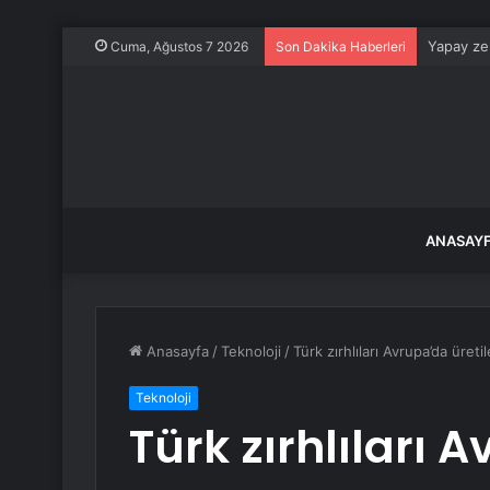
Yapay zek
Cuma, Ağustos 7 2026
Son Dakika Haberleri
ANASAY
Anasayfa
/
Teknoloji
/
Türk zırhlıları Avrupa’da üret
Teknoloji
Türk zırhlıları 