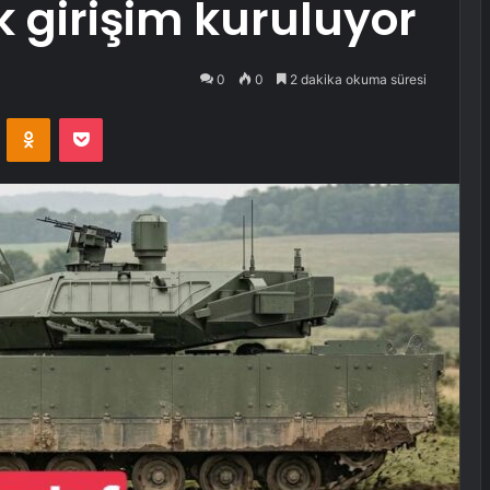
k girişim kuruluyor
0
0
2 dakika okuma süresi
VKontakte
Odnoklassniki
Pocket