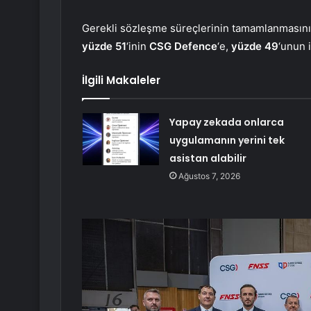
Gerekli sözleşme süreçlerinin tamamlanmasının
yüzde 51
‘inin
CSG Defence
‘e,
yüzde 49
‘unun 
İlgili Makaleler
Yapay zekada onlarca
uygulamanın yerini tek
asistan alabilir
Ağustos 7, 2026