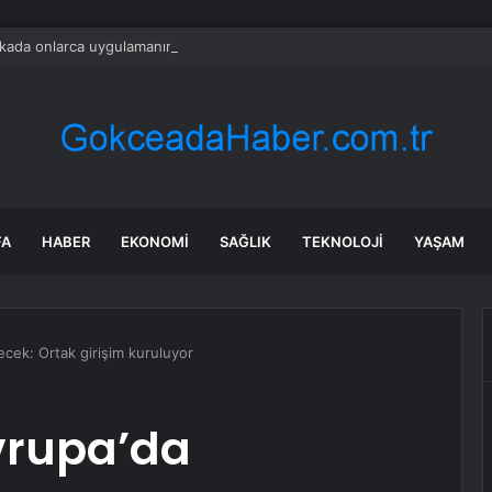
ada onlarca uygulamanın yerini tek asistan alabilir
FA
HABER
EKONOMI
SAĞLIK
TEKNOLOJI
YAŞAM
ilecek: Ortak girişim kuruluyor
Avrupa’da