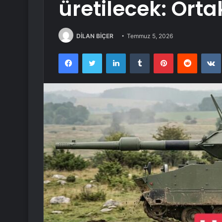
üretilecek: Orta
DİLAN BİÇER
Temmuz 5, 2026
Facebook
Twitter
LinkedIn
Tumblr
Pinterest
Reddit