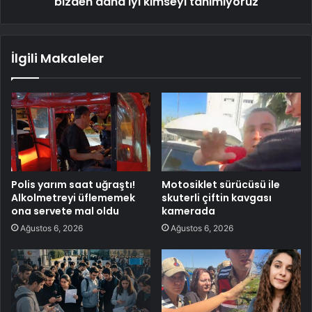
bizden daha iyi kimseyi tanımıyoruz
İlgili Makaleler
Polis yarım saat uğraştı!
Motosiklet sürücüsü ile
Alkolmetreyi üflememek
skuterli çiftin kavgası
ona servete mal oldu
kamerada
Ağustos 6, 2026
Ağustos 6, 2026