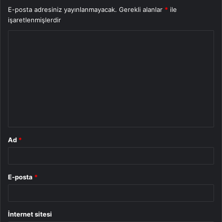
E-posta adresiniz yayınlanmayacak.
Gerekli alanlar
*
ile
işaretlenmişlerdir
Y
o
r
u
m
*
Ad
*
E-posta
*
İnternet sitesi