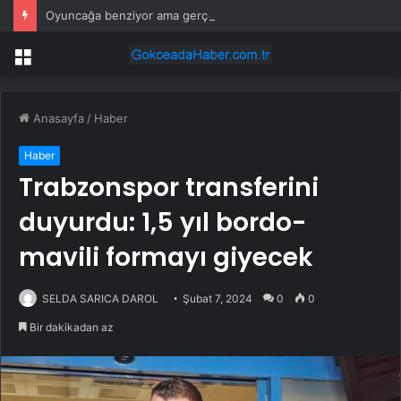
Oyuncağa benziyor ama gerçek: Dünyanın en küçük atı seçildi
Menü
Anasayfa
/
Haber
Haber
Trabzonspor transferini
duyurdu: 1,5 yıl bordo-
mavili formayı giyecek
SELDA SARICA DAROL
Şubat 7, 2024
0
0
Bir dakikadan az