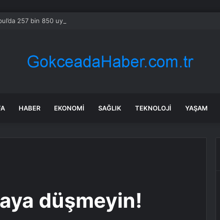
bul’da 257 bin 850 uyuşturucu hap ele geçirildi
FA
HABER
EKONOMI
SAĞLIK
TEKNOLOJI
YAŞAM
ataya düşmeyin!