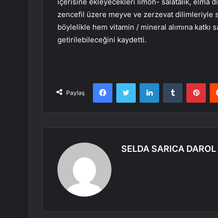
içerisine ekleyecekleri limon- salatalık, elma d
zencefil üzere meyve ve zerzevat dilimleriyle su
böylelikle hem vitamin / mineral alımına katkı 
getirilebileceğini kaydetti.
Facebook
Twitter
LinkedIn
Tumblr
Pint
Paylaş
SELDA SARICA DAROL