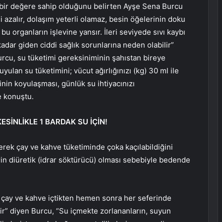
tik bir değere sahip olduğunu belirten Ayşe Sena Burcu
azalır, dolaşım yeterli olamaz, besin öğelerinin doku
u organların işlevine yansır. İleri seviyede sıvı kaybı
ar giden ciddi sağlık sorunlarına neden olabilir”
cu, su tüketimi gereksiniminin şahıstan bireye
yulan su tüketimini; vücut ağırlığınızı (kg) 30 ml ile
inin koyulaşması, günlük su ihtiyacınızı
e konuştu.
SİNLİKLE 1 BARDAK SU İÇİN!
yerek çay ve kahve tüketiminde çoka kaçılabildiğini
rin diüretik (idrar söktürücü) olması sebebiyle bedende
 çay ve kahve içtikten hemen sonra her seferinde
ir” diyen Burcu, “Su içmekte zorlananların, suyun