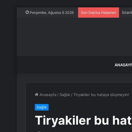
İstan
Perşembe, Ağustos 6 2026
Son Dakika Haberleri
ANASAY
Anasayfa
/
Sağlık
/
Tiryakiler bu hataya düşmeyin!
Sağlık
Tiryakiler bu h