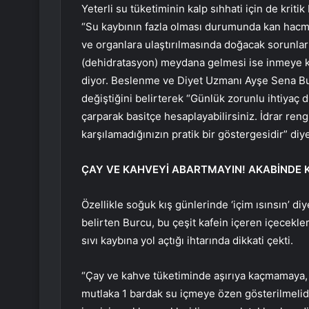
Yeterli su tüketiminin kalp sıhhati için de kri
“Su kaybının fazla olması durumunda kan hacmi 
ve organlara ulaştırılmasında doğacak sorunlar b
(dehidratasyon) meydana gelmesi ise inmeye kad
diyor. Beslenme ve Diyet Uzmanı Ayşe Sena Bur
değiştiğini belirterek “Günlük zorunlu ihtiyaç du
çarparak basitçe hesaplayabilirsiniz. İdrar reng
karşılamadığınızın pratik bir göstergesidir” diy
ÇAY VE KAHVEYİ ABARTMAYIN! AKABİNDE KE
Özellikle soğuk kış günlerinde ‘içim ısınsın’ di
belirten Burcu, bu çeşit kafein içeren içecekle
sıvı kaybına yol açtığı ihtarında dikkati çekti.
“Çay ve kahve tüketiminde aşırıya kaçmamaya,
mutlaka 1 bardak su içmeye özen gösterilmelid