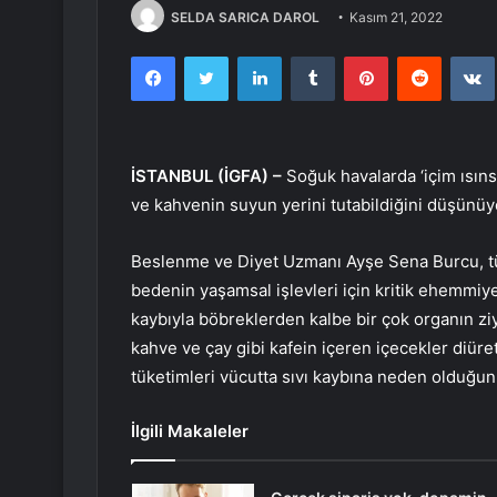
SELDA SARICA DAROL
Kasım 21, 2022
Facebook
Twitter
LinkedIn
Tumblr
Pinterest
Reddit
İSTANBUL (İGFA) –
Soğuk havalarda ‘içim ısınsı
ve kahvenin suyun yerini tutabildiğini düşünüy
Beslenme ve Diyet Uzmanı Ayşe Sena Burcu, tüm
bedenin yaşamsal işlevleri için kritik ehemmiye
kaybıyla böbreklerden kalbe bir çok organın z
kahve ve çay gibi kafein içeren içecekler diüret
tüketimleri vücutta sıvı kaybına neden olduğun
İlgili Makaleler