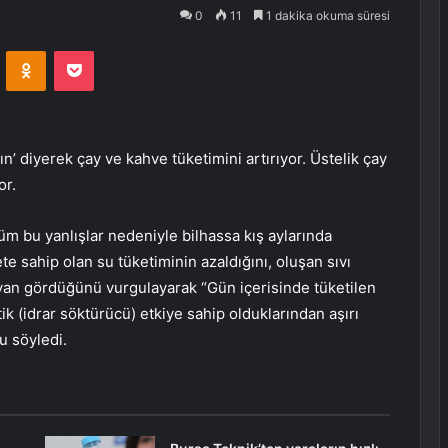
0
11
1 dakika okuma süresi
VKontakte
Odnoklassniki
Pocket
n’ diyerek çay ve kahve tüketimini artırıyor. Üstelik çay
or.
 bu yanlışlar nedeniyle bilhassa kış aylarında
te sahip olan su tüketiminin azaldığını, oluşan sıvı
iyan gördüğünü vurgulayarak “Gün içerisinde tüketilen
ik (idrar söktürücü) etkiye sahip olduklarından aşırı
u söyledi.