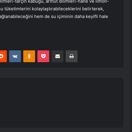
ilimleri-tarçın kabuğu, armut dilimleri-nane ve limon-
 tüketimlerini kolaylaştırabileceklerini belirterek,
sağlanabileceğini hem de su içiminin daha keyifli hale
erest
Reddit
VKontakte
Odnoklassniki
Pocket
E-Posta ile paylaş
Yazdır