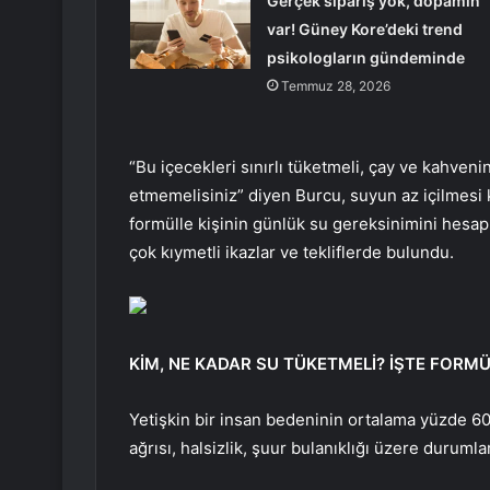
Gerçek sipariş yok, dopamin
var! Güney Kore’deki trend
psikologların gündeminde
Temmuz 28, 2026
“Bu içecekleri sınırlı tüketmeli, çay ve kahve
etmemelisiniz” diyen Burcu, suyun az içilmesi k
formülle kişinin günlük su gereksinimini hesapl
çok kıymetli ikazlar ve tekliflerde bulundu.
KİM, NE KADAR SU TÜKETMELİ? İŞTE FORMÜ
Yetişkin bir insan bedeninin ortalama yüzde 60
ağrısı, halsizlik, şuur bulanıklığı üzere durumla