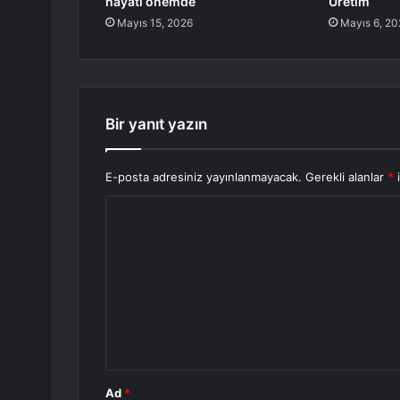
hayati önemde
Üretim
Mayıs 15, 2026
Mayıs 6, 20
Bir yanıt yazın
E-posta adresiniz yayınlanmayacak.
Gerekli alanlar
*
i
Y
o
r
u
m
*
Ad
*