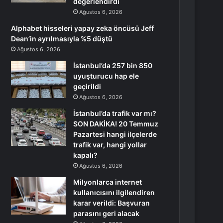
değerlendirdi
Ağustos 6, 2026
Alphabet hisseleri yapay zeka öncüsü Jeff
Dean’in ayrılmasıyla %5 düştü
Ağustos 6, 2026
İstanbul’da 257 bin 850
uyuşturucu hap ele
geçirildi
Ağustos 6, 2026
İstanbul’da trafik var mı?
SON DAKİKA! 20 Temmuz
Pazartesi hangi ilçelerde
trafik var, hangi yollar
kapalı?
Ağustos 6, 2026
Milyonlarca internet
kullanıcısını ilgilendiren
karar verildi: Başvuran
parasını geri alacak