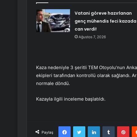
Vatani göreve hazırlanan
genç mühendis feci kazada
can verdi!
Ağustos 7, 2026
Kaza nedeniyle 3 şeritli TEM Otoyolu’nun Anka
ekipleri tarafından kontrollü olarak sağlandı. A
normale döndü.
Kazayla ilgili inceleme başlatıldı.
Facebook
Twitter
LinkedIn
Tumblr
Pint
Paylaş