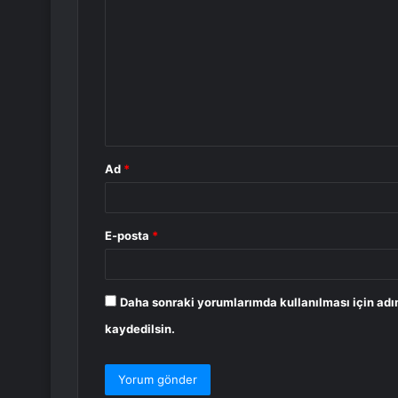
o
r
u
m
*
Ad
*
E-posta
*
Daha sonraki yorumlarımda kullanılması için adı
kaydedilsin.