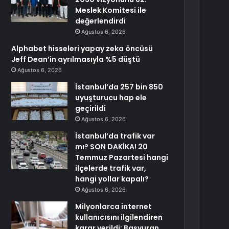
Meslek Komitesi ile
değerlendirdi
Ağustos 6, 2026
Alphabet hisseleri yapay zeka öncüsü
Jeff Dean’in ayrılmasıyla %5 düştü
Ağustos 6, 2026
İstanbul’da 257 bin 850
uyuşturucu hap ele
geçirildi
Ağustos 6, 2026
İstanbul’da trafik var
mı? SON DAKİKA! 20
Temmuz Pazartesi hangi
ilçelerde trafik var,
hangi yollar kapalı?
Ağustos 6, 2026
Milyonlarca internet
kullanıcısını ilgilendiren
karar verildi: Başvuran