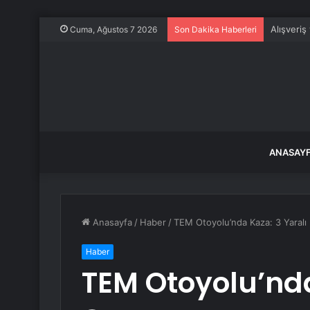
Alışveriş
Cuma, Ağustos 7 2026
Son Dakika Haberleri
ANASAY
Anasayfa
/
Haber
/
TEM Otoyolu’nda Kaza: 3 Yaralı
Haber
TEM Otoyolu’nda