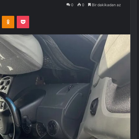
0
0
Bir dakikadan az
VKontakte
Odnoklassniki
Pocket