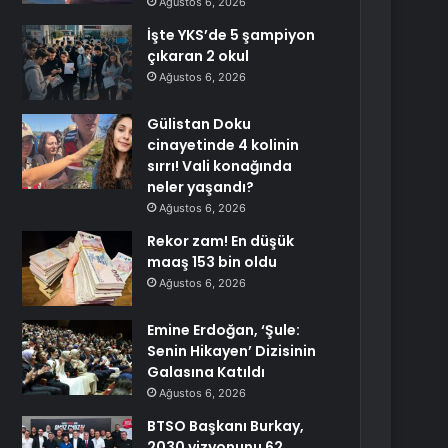
Ağustos 6, 2026
İşte YKS’de 5 şampiyon
çıkaran 2 okul
Ağustos 6, 2026
Gülistan Doku
cinayetinde 4 kolinin
sırrı! Vali konağında
neler yaşandı?
Ağustos 6, 2026
Rekor zam! En düşük
maaş 153 bin oldu
Ağustos 6, 2026
Emine Erdoğan, ‘Şule:
Senin Hikayen’ Dizisinin
Galasına Katıldı
Ağustos 6, 2026
BTSO Başkanı Burkay,
2030 vizyonunu 62.