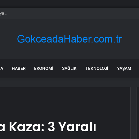
 yapan herkesi ilgilendiriyor: 1 Ağustos’ta tüm dijital kurallar değişiyor
FA
HABER
EKONOMI
SAĞLIK
TEKNOLOJI
YAŞAM
 Kaza: 3 Yaralı