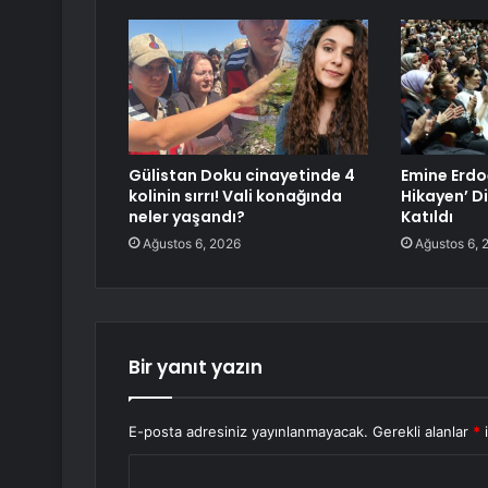
Gülistan Doku cinayetinde 4
Emine Erdoğ
kolinin sırrı! Vali konağında
Hikayen’ Di
neler yaşandı?
Katıldı
Ağustos 6, 2026
Ağustos 6, 
Bir yanıt yazın
E-posta adresiniz yayınlanmayacak.
Gerekli alanlar
*
i
Y