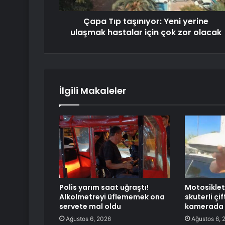
Çapa Tıp taşınıyor: Yeni yerine
ulaşmak hastalar için çok zor olacak
İlgili Makaleler
Polis yarım saat uğraştı!
Motosiklet
Alkolmetreyi üflememek ona
skuterli çi
servete mal oldu
kamerada
Ağustos 6, 2026
Ağustos 6, 