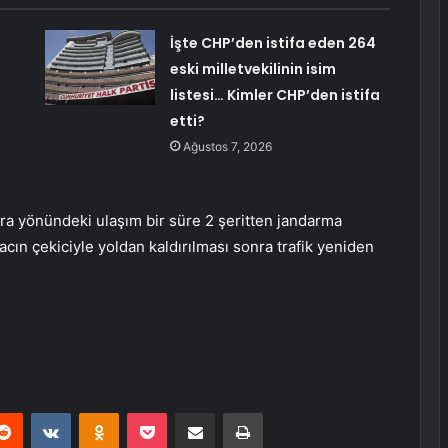
İşte CHP’den istifa eden 264
eski milletvekilinin isim
listesi… Kimler CHP’den istifa
etti?
Ağustos 7, 2026
ra yönündeki ulaşım bir süre 2 şeritten jandarma
racın çekiciyle yoldan kaldırılması sonra trafik yeniden
erest
Reddit
VKontakte
Odnoklassniki
Pocket
E-Posta ile paylaş
Yazdır