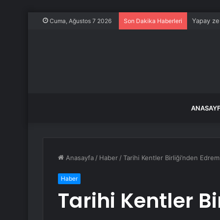
Yapay zek
Cuma, Ağustos 7 2026
Son Dakika Haberleri
ANASAY
Anasayfa
/
Haber
/
Tarihi Kentler Birliği’nden Edrem
Haber
Tarihi Kentler Bi