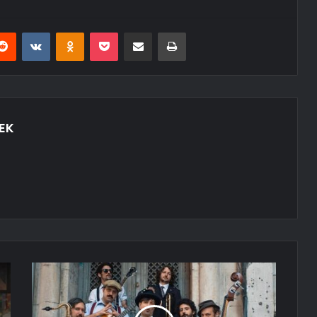
erest
Reddit
VKontakte
Odnoklassniki
Pocket
E-Posta ile paylaş
Yazdır
EK