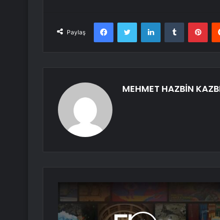
Facebook
Twitter
LinkedIn
Tumblr
Pint
Paylaş
MEHMET HAZBİN KAZB