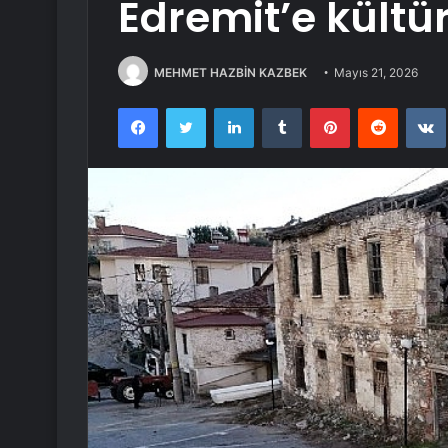
Edremit’e kültü
MEHMET HAZBİN KAZBEK
Mayıs 21, 2026
Facebook
Twitter
LinkedIn
Tumblr
Pinterest
Reddit