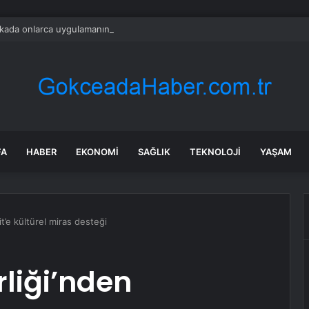
ada onlarca uygulamanın yerini tek asistan alabilir
FA
HABER
EKONOMI
SAĞLIK
TEKNOLOJI
YAŞAM
it’e kültürel miras desteği
rliği’nden