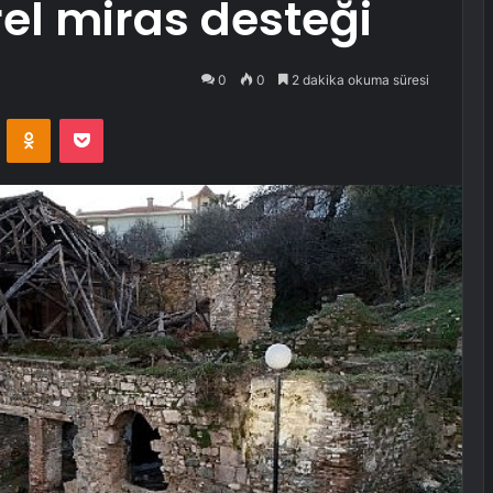
rel miras desteği
0
0
2 dakika okuma süresi
VKontakte
Odnoklassniki
Pocket