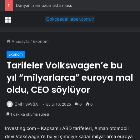
Dünyanın en uzun aktarmasız uçuşunda tarihi rekor: 24 saatten fazla havada kaldılar
Menü
Anasayfa
/
Ekonomi
Ekonomi
Tarifeler Volkswagen’e bu
yıl “milyarlarca” euroya mal
oldu, CEO söylüyor
ÜMİT SAVĞA
Eylül 10, 2025
0
0
1 dakika okuma süresi
Investing.com – Kapsamlı ABD tarifeleri, Alman otomobil
devi Volkswagen’e bu yıl şimdiye kadar milyarlarca euroya