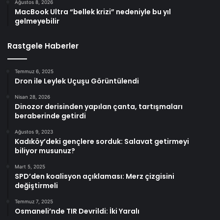
Ağustos 8, 2026
MacBook Ultra “bellek krizi” nedeniyle bu yıl
gelmeyebilir
Rastgele Haberler
Temmuz 6, 2025
Dron ile Leylek Uçuşu Görüntülendi
Nisan 28, 2026
Dinozor derisinden yapılan çanta, tartışmaları
beraberinde getirdi
Ağustos 9, 2023
Kadıköy’deki gençlere sorduk: Salavat getirmeyi
biliyor musunuz?
Mart 5, 2025
SPD’den koalisyon açıklaması: Merz çizgisini
değiştirmeli
Temmuz 7, 2025
Osmaneli’nde TIR Devrildi: İki Yaralı