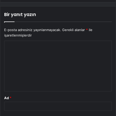
Bir yanıt yazın
E-posta adresiniz yayınlanmayacak.
Gerekli alanlar
*
ile
işaretlenmişlerdir
Y
o
r
u
m
*
Ad
*