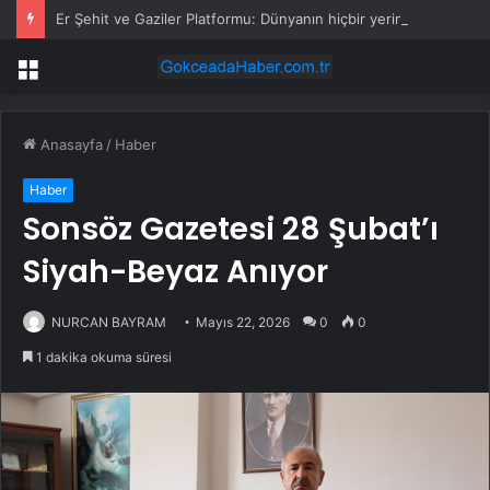
Er Şehit ve Gaziler Platformu: Dünyanın hiçbir yerinde şehit aileleri ve gaziler haklarını eylem yaparak aramıyor
Menü
Anasayfa
/
Haber
Haber
Sonsöz Gazetesi 28 Şubat’ı
Siyah-Beyaz Anıyor
NURCAN BAYRAM
Mayıs 22, 2026
0
0
1 dakika okuma süresi