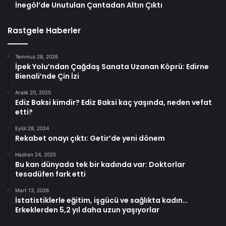
İnegöl’de Unutulan Çantadan Altın Çıktı
Rastgele Haberler
Temmuz 28, 2026
İpek Yolu’ndan Çağdaş Sanata Uzanan Köprü: Edirne
Bienali’nde Çin İzi
Aralık 20, 2025
Ediz Baksi kimdir? Ediz Baksi kaç yaşında, neden vefat
etti?
Eylül 28, 2024
Rekabet onayı çıktı: Getir’de yeni dönem
Haziran 24, 2025
Bu kan dünyada tek bir kadında var: Doktorlar
tesadüfen fark etti
Mart 13, 2026
İstatistiklerle eğitim, işgücü ve sağlıkta kadın…
Erkeklerden 5,2 yıl daha uzun yaşıyorlar