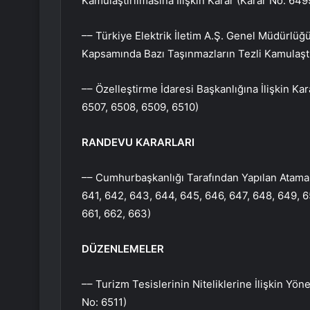
Kamulaştırılmasına İlişkin Karar (Karar No: 649
–– Türkiye Elektrik İletim A.Ş. Genel Müdürlü
Kapsamında Bazı Taşınmazların Tezli Kamulaştı
–– Özelleştirme İdaresi Başkanlığına İlişkin Ka
6507, 6508, 6509, 6510)
RANDEVU KARARLARI
–– Cumhurbaşkanlığı Tarafından Yapılan Atamala
641, 642, 643, 644, 645, 646, 647, 648, 649, 65
661, 662, 663)
DÜZENLEMELER
–– Turizm Tesislerinin Niteliklerine İlişkin Yö
No: 6511)