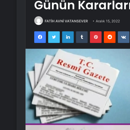
Günün Kararlar
FATİH AVNİ VATANSEVER
Aralık 15, 2022
Facebook
Twitter
LinkedIn
Tumblr
Pinterest
Reddit