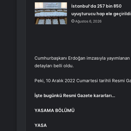
İstanbul’da 257 bin 850
uyuşturucu hap ele geçirildi
Ağustos 6, 2026
Cumhurbaşkanı Erdoğan imzasıyla yayımlanan 10
detayları belli oldu.
Peki, 10 Aralık 2022 Cumartesi tarihli Resmi G
İşte bugünkü Resmi Gazete kararları…
YASAMA BÖLÜMÜ
YASA