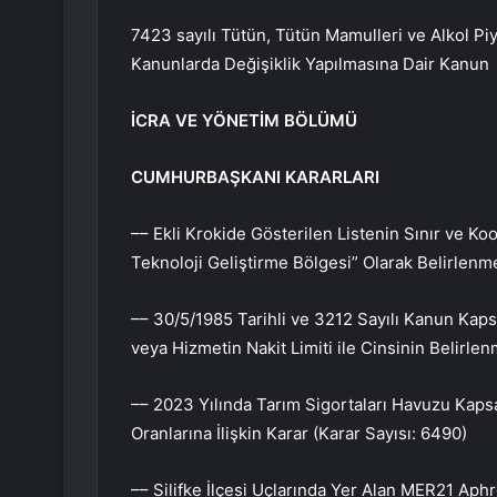
7423 sayılı Tütün, Tütün Mamulleri ve Alkol P
Kanunlarda Değişiklik Yapılmasına Dair Kanun
İCRA VE YÖNETİM BÖLÜMÜ
CUMHURBAŞKANI KARARLARI
–– Ekli Krokide Gösterilen Listenin Sınır ve Koor
Teknoloji Geliştirme Bölgesi” Olarak Belirlenm
–– 30/5/1985 Tarihli ve 3212 Sayılı Kanun Kap
veya Hizmetin Nakit Limiti ile Cinsinin Belirle
–– 2023 Yılında Tarım Sigortaları Havuzu Kapsa
Oranlarına İlişkin Karar (Karar Sayısı: 6490)
–– Silifke İlçesi Uçlarında Yer Alan MER21 Aphr