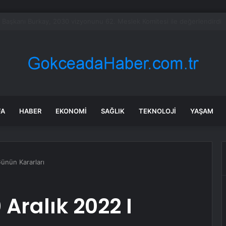
bet hisseleri yapay zeka öncüsü Jeff Dean’in ayrılmasıyla %5 düştü
FA
HABER
EKONOMI
SAĞLIK
TEKNOLOJI
YAŞAM
ünün Kararları
Aralık 2022 I