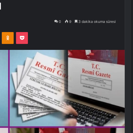
ı
0
9
3 dakika okuma süresi
VKontakte
Odnoklassniki
Pocket