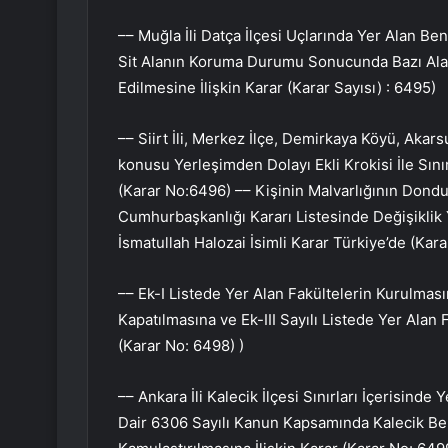
–– Muğla İli Datça İlçesi Uçlarında Yer Alan 
Sit Alanın Koruma Durumu Sonucunda Bazı Alanl
Edilmesine İlişkin Karar (Karar Sayısı) : 6495)
–– Siirt İli, Merkez İlçe, Demirkaya Köyü, Akar
konusu Yerleşimden Dolayı Ekli Krokisi İle Sınır
(Karar No:6496) –– Kişinin Malvarlığının Dondu
Cumhurbaşkanlığı Kararı Listesinde Değişiklik 
İsmatullah Halozai İsimli Karar Türkiye’de (Kar
–– Ek-I Listede Yer Alan Fakültelerin Kurulması
Kapatılmasına ve Ek-III Sayılı Listede Yer Alan 
(Karar No: 6498) )
–– Ankara İli Kalecik İlçesi Sınırları İçerisind
Dair 6306 Sayılı Kanun Kapsamında Kalecik Bel