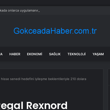
ada onlarca uygulamanın yerini tek asistan alabilir
FA
HABER
EKONOMI
SAĞLIK
TEKNOLOJI
YAŞAM
isse senedi hedefini iyileşme beklentileriyle 210 dolara
egal Rexnord