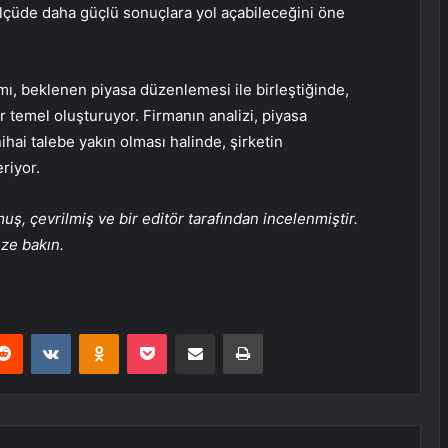
üde daha güçlü sonuçlara yol açabileceğini öne
mı, beklenen piyasa düzenlemesi ile birleştiğinde,
r temel oluşturuyor. Firmanın analizi, piyasa
ihai talebe yakın olması halinde, şirketin
riyor.
, çevrilmiş ve bir editör tarafından incelenmiştir.
üze bakın.
erest
Reddit
VKontakte
Odnoklassniki
Pocket
E-Posta ile paylaş
Yazdır