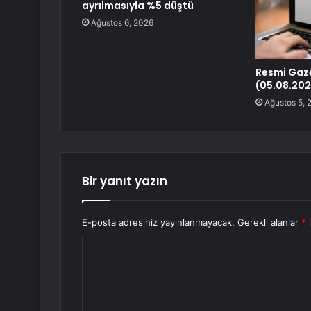
ayrılmasıyla %5 düştü
Ağustos 6, 2026
Resmi Gaz
(05.08.202
Ağustos 5, 
Bir yanıt yazın
E-posta adresiniz yayınlanmayacak.
Gerekli alanlar
*
i
Y
o
r
u