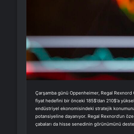
Çarşamba günü Oppenheimer, Regal Rexnord C
fiyat hedefini bir önceki 185$’dan 210$’a yükse
endüstriyel ekonomisindeki stratejik konumuna
potansiyeline dayanıyor. Regal Rexnord’un özell
çabaları da hisse senedinin görünümünü destek