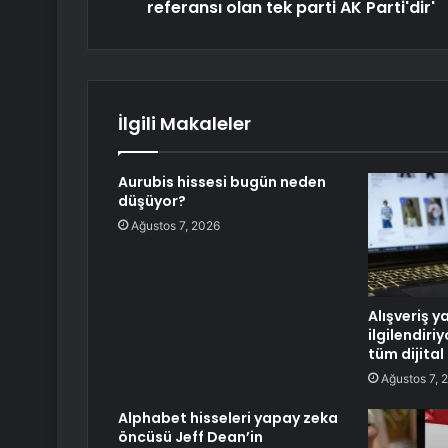
referansı olan tek parti AK Parti'dir'
İlgili Makaleler
Aurubis hissesi bugün neden
düşüyor?
Ağustos 7, 2026
Alışveriş y
ilgilendiri
tüm dijital
Ağustos 7, 
Alphabet hisseleri yapay zeka
öncüsü Jeff Dean’in