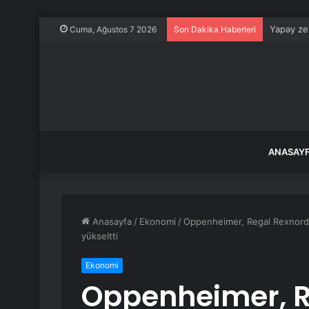
Yapay zek
Cuma, Ağustos 7 2026
Son Dakika Haberleri
ANASAY
Anasayfa
/
Ekonomi
/
Oppenheimer, Regal Rexnord h
yükseltti
Ekonomi
Oppenheimer, R