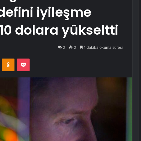
defini iyileşme
210 dolara yükseltti
0
0
1 dakika okuma süresi
VKontakte
Odnoklassniki
Pocket