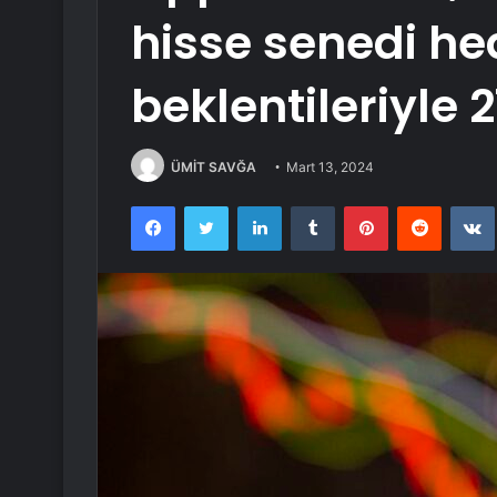
hisse senedi he
beklentileriyle 
ÜMİT SAVĞA
Mart 13, 2024
Facebook
Twitter
LinkedIn
Tumblr
Pinterest
Reddit