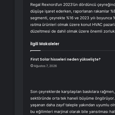
Regal Rexnord’un 2023’ün dördüncü çeyreğindek
düşüşe işaret ederken, raporlanan rakamlar %8
segmenti, çeyrekte %16 ve 2023 yılı boyunca %1
ısıtma ürünleri olmak üzere konut HVAC pazarla
düzeltmesi de dahil olmak üzere önemli zorlukla
İlgili Makaleler
First Solar hisseleri neden yükselişte?
Ağustos 7, 2026
Son çeyreklerde karşılaşılan baskılara rağmen
sektöründe orta tek haneli büyüme öngörüyor. B
yaşanan daha zayıf taleple yakından uyumlu ol
bu eğilimleri marjinal olarak bile yansıtması ha