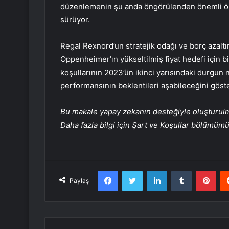
düzenlemenin şu anda öngörülenden önemli ölç
sürüyor.
Regal Rexnord’un stratejik odağı ve borç azaltı
Oppenheimer’ın yükseltilmiş fiyat hedefi için bi
koşullarının 2023’ün ikinci yarısındaki durgun n
performansının beklentileri aşabileceğini göste
Bu makale yapay zekanın desteğiyle oluşturulmuş
Daha fazla bilgi için Şart ve Koşullar bölümüm
Facebook
Twitter
LinkedIn
Tumblr
Pint
Paylaş