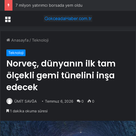
7 milyon yatırımcı borsada yem oldu
Menü
Anasayfa
/
Teknoloji
Teknoloji
Norveç, dünyanın ilk tam
ölçekli gemi tünelini inşa
edecek
ÜMİT SAVĞA
Temmuz 6, 2026
0
0
1 dakika okuma süresi