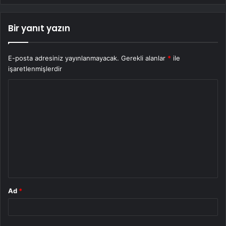
Bir yanıt yazın
E-posta adresiniz yayınlanmayacak.
Gerekli alanlar
*
ile
işaretlenmişlerdir
Y
o
r
u
m
*
Ad
*