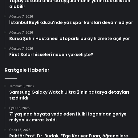
Yapay zekada onlarca uygulamanın yerini tek asistan
alabilir
Ağustos 7, 2026
İstanbul Beylikdüzü’nde yaz spor kursları devam ediyor
Ağustos 7, 2026
Bursa Şehir Hastanesi otoparkı bu ay hizmete açılıyor
Ağustos 7, 2026
First Solar hisseleri neden yükselişte?
Rastgele Haberler
Temmuz 3, 2026
Samsung Galaxy Watch Ultra 2’nin batarya detayları
sızdırıldı
Eylül 15, 2025
71 yaşında hayata veda eden Hulk Hogan’dan geriye
milyonluk miras kaldı
Ocak 15, 2025
Rektör Prof. Dr. Budak, “Ege Kariyer Fuarı, öğrencilere