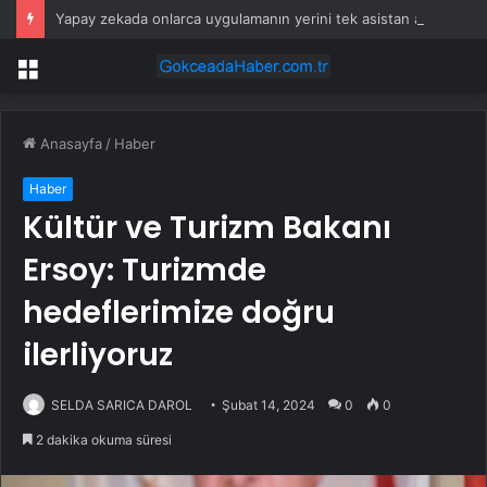
Yapay zekada onlarca uygulamanın yerini tek asistan alabilir
Menü
Anasayfa
/
Haber
Haber
Kültür ve Turizm Bakanı
Ersoy: Turizmde
hedeflerimize doğru
ilerliyoruz
SELDA SARICA DAROL
Şubat 14, 2024
0
0
2 dakika okuma süresi