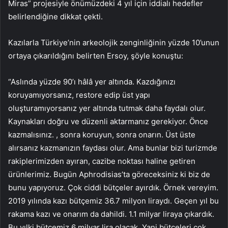
Miras” projesiyle önümüzdeki 4 yıl için iddialı hedefler
belirlendiğine dikkat çekti.
Kazılarla Türkiye’nin arkeolojik zenginliğinin yüzde 10’unun
ortaya çıkarıldığını belirten Ersoy, şöyle konuştu:
“Aslında yüzde 90’ı hâlâ yer altında. Kazdığınızı
koruyamıyorsanız, restore edip üst yapı
oluşturamıyorsanız yer altında tutmak daha faydalı olur.
Kaynakları doğru ve düzenli aktarmanız gerekiyor. Önce
kazmalısınız. , sonra koruyun, sonra onarın. Üst üste
alırsanız kazmanızın faydası olur. Ama bunlar bizi turizmde
rakiplerimizden ayıran, cazibe noktası haline getiren
ürünlerimiz. Bugün Aphrodisias’ta göreceksiniz ki biz de
bunu yapıyoruz. Çok ciddi bütçeler ayırdık. Örnek vereyim.
2019 yılında kazı bütçemiz 36.7 milyon liraydı. Geçen yıl bu
rakama kazı ve onarım da dahildi. 1.1 milyar liraya çıkardık.
Bu yılki bütçemiz 6 milyar lira olacak. Yani bütçeleri çok