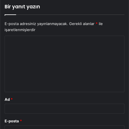
Bir yanıt yazın
E-posta adresiniz yayınlanmayacak.
Gerekli alanlar
*
ile
işaretlenmişlerdir
Y
o
r
u
m
*
Ad
*
E-posta
*