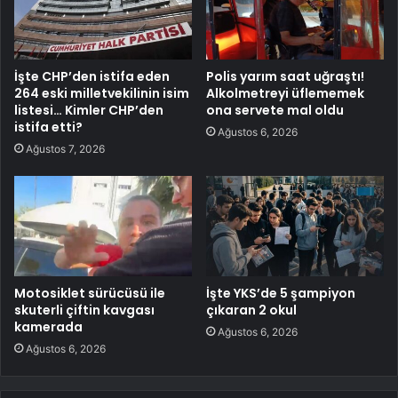
İşte CHP’den istifa eden
Polis yarım saat uğraştı!
264 eski milletvekilinin isim
Alkolmetreyi üflememek
listesi… Kimler CHP’den
ona servete mal oldu
istifa etti?
Ağustos 6, 2026
Ağustos 7, 2026
Motosiklet sürücüsü ile
İşte YKS’de 5 şampiyon
skuterli çiftin kavgası
çıkaran 2 okul
kamerada
Ağustos 6, 2026
Ağustos 6, 2026