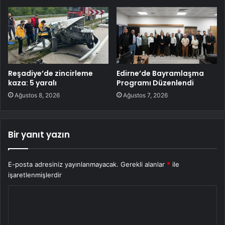
Reşadiye’de zincirleme
Edirne’de Bayramlaşma
kaza: 5 yaralı
Programı Düzenlendi
Ağustos 8, 2026
Ağustos 7, 2026
Bir yanıt yazın
E-posta adresiniz yayınlanmayacak.
Gerekli alanlar
*
ile
işaretlenmişlerdir
Y
o
r