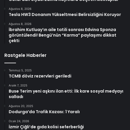
Ağustos 8, 2026
Tesla HW3 Donanım Yükseltmesi Belirsizliğini Koruyor
Ağustos 8, 2026
İbrahim Kutluay’ın aile tatili sonrası Edvina Sponza
görüntülendi! Bengü’nün “Karma” paylaşımı dikkat
çekti
Rastgele Haberler
Temmuz 5, 2025
TCMB döviz rezervleri geriledi
Aralık 7, 2025
Buse Terim yeni aşkını ilan etti: İlk kare sosyal medyayı
salladı
Ağustos 20, 2025
Dodurga’da Trafik Kazası: 1 Yaralı
Ocak 24, 2026
İzmir Çiğli’de gıda kolisi seferberliği