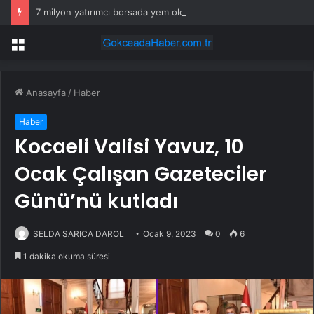
7 milyon yatırımcı borsada yem oldu
Menü
Anasayfa
/
Haber
Haber
Kocaeli Valisi Yavuz, 10
Ocak Çalışan Gazeteciler
Günü’nü kutladı
SELDA SARICA DAROL
Ocak 9, 2023
0
6
1 dakika okuma süresi