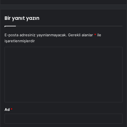
Bir yanıt yazın
E-posta adresiniz yayınlanmayacak.
Gerekli alanlar
*
ile
işaretlenmişlerdir
Y
o
r
u
m
*
Ad
*