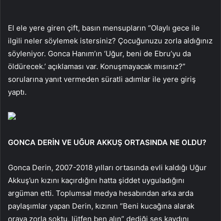
El ele yere giren çift, basın mensupların “Olaylı gece ile
ilgili neler söylemek istersiniz? Çocuğunuzu zorla aldığınız
söyleniyor. Gonca Hanım’ın ‘Uğur, beni de Ebru’yu da
öldürecek.’ açıklaması var. Konuşmayacak mısınız?”
sorularına yanıt vermeden süratli adımlar ile yere giriş
yaptı.
GONCA DERİN VE UĞUR AKKUŞ ORTASINDA NE OLDU?
Gonca Derin, 2007-2018 yılları ortasında evli kaldığı Uğur
Akkuş’un kızını kaçırdığını hatta şiddet uyguladığını
argüman etti. Toplumsal medya hesabından arka arda
paylaşımlar yapan Derin, kızının “Beni kucağına alarak
oraya zorla soktu, lütfen ben alın” dediği ses kaydını