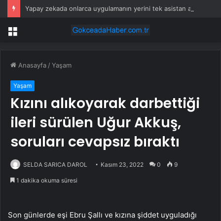
Yapay zekada onlarca uygulamanın yerini tek asistan alabilir
Menü
Anasayfa
/
Yaşam
Yaşam
Kızını alıkoyarak darbettiği
ileri sürülen Uğur Akkuş,
soruları cevapsız bıraktı
SELDA SARICA DAROL
Kasım 23, 2022
0
9
1 dakika okuma süresi
Son günlerde eşi Ebru Şallı ve kızına şiddet uyguladığı