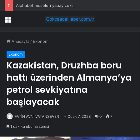
Alphabet hisseleri yapay zeka öncüsü Jeff Dean’in ayrılmasıyla %5 düştü
Menü
Anasayfa
/
Ekonomi
Ekonomi
Kazakistan, Druzhba boru
hattı üzerinden Almanya’ya
petrol sevkiyatına
başlayacak
FATİH AVNİ VATANSEVER
Ocak 7, 2023
0
7
1 dakika okuma süresi