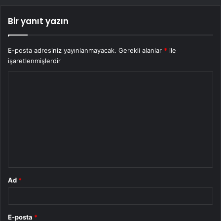
Bir yanıt yazın
E-posta adresiniz yayınlanmayacak.
Gerekli alanlar
*
ile
işaretlenmişlerdir
Y
o
r
u
m
*
Ad
*
E-posta
*