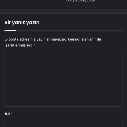
Ağustos 6, 2026
Bir yanıt yazın
E-posta adresiniz yayınlanmayacak.
Gerekli alanlar
*
ile
işaretlenmişlerdir
Y
o
r
u
m
*
Ad
*