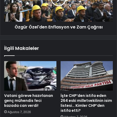
Özgür Özel'den Enflasyon ve Zam Çağrısı
İlgili Makaleler
Vatani göreve hazırlanan
İşte CHP’den istifa eden
genç mühendis feci
264 eski milletvekilinin isim
kazada can verdi!
listesi… Kimler CHP’den
istifa etti?
Ağustos 7, 2026
Ağustos 7, 2026