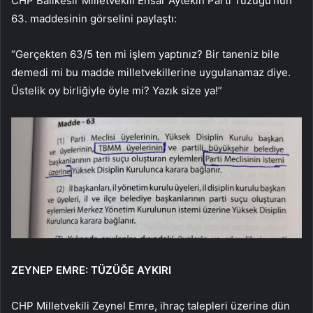
CHP Balıkesir Milletvekili Ensar Aytekin Parti Tüzüğü’nün
63. maddesinin görselini paylaştı:
“Gerçekten 63/5 ten mi işlem yaptınız? Bir taneniz bile
demedi mi bu madde milletvekillerine uygulanamaz diye.
Üstelik oy birliğiyle öyle mi? Yazık size ya!”
ZEYNEP EMRE: TÜZÜĞE AYKIRI
CHP Milletvekili Zeynel Emre, ihraç talepleri üzerine dün