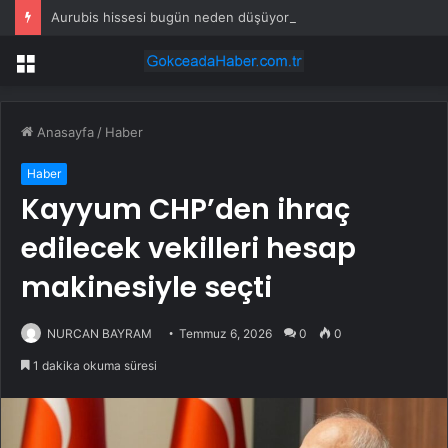
Aurubis hissesi bugün neden düşüyor?
Menü
Anasayfa
/
Haber
Haber
Kayyum CHP’den ihraç
edilecek vekilleri hesap
makinesiyle seçti
NURCAN BAYRAM
Temmuz 6, 2026
0
0
1 dakika okuma süresi