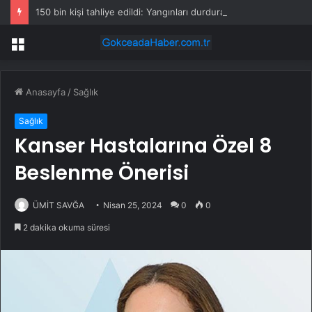
150 bin kişi tahliye edildi: Yangınları durduramayınca atları saldılar
Menü
Anasayfa
/
Sağlık
Sağlık
Kanser Hastalarına Özel 8
Beslenme Önerisi
ÜMİT SAVĞA
Nisan 25, 2024
0
0
2 dakika okuma süresi