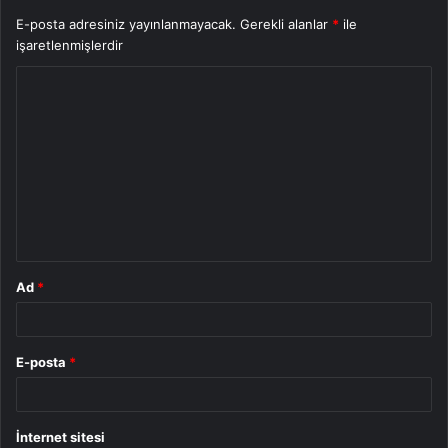
E-posta adresiniz yayınlanmayacak.
Gerekli alanlar
*
ile
işaretlenmişlerdir
Y
o
r
u
m
*
Ad
*
E-posta
*
İnternet sitesi