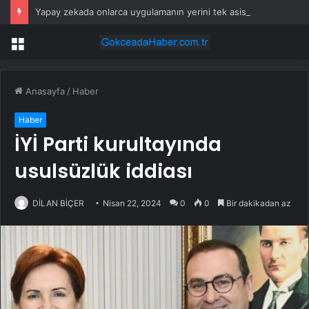
Yapay zekada onlarca uygulamanın yerini tek asistan alabilir
Menü
Anasayfa
/
Haber
Haber
İYİ Parti kurultayında
usulsüzlük iddiası
DİLAN BİÇER
Nisan 22, 2024
0
0
Bir dakikadan az