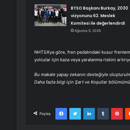
BTSO Başkanı Burkay, 2030
vizyonunu 62. Meslek
Komitesi ile değerlendirdi
Ağustos 6, 2026
NHTSA’ya göre, fren pedalındaki kusur frenleme
yolcular için kaza veya yaralanma riskini artırıy
Bu makale yapay zekanın desteğiyle oluşturulmuş
Daha fazla bilgi için Şart ve Koşullar bölümüm
Facebook
Twitter
LinkedIn
Tumblr
Pint
Paylaş