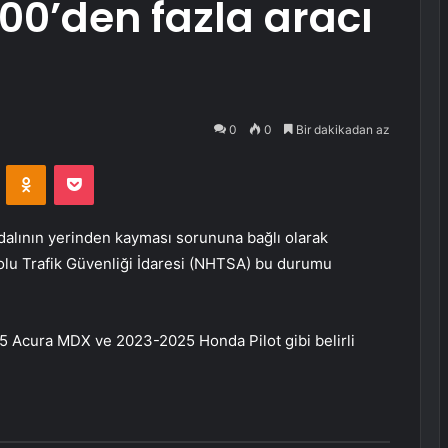
00’den fazla aracı
0
0
Bir dakikadan az
VKontakte
Odnoklassniki
Pocket
alının yerinden kayması sorununa bağlı olarak
yolu Trafik Güvenliği İdaresi (NHTSA) bu durumu
 Acura MDX ve 2023-2025 Honda Pilot gibi belirli