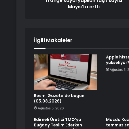
Trafiğe kaydı yapılan taşıt sayısı
Mayıs’ta arttı
İlgili Makaleler
Apple hiss
yükseliyor
Ağustos 5, 
Resmi Gazete’de bugün
(05.08.2026)
Ağustos 5, 2026
Edirneli Üretici TMO’ya
Mazda Kuz
Buğday Teslim Ederken
temmuz satı