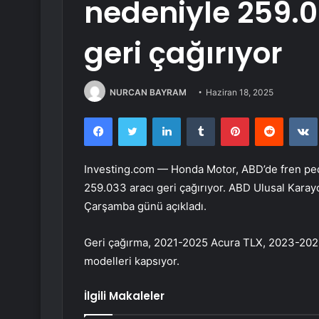
nedeniyle 259.0
geri çağırıyor
NURCAN BAYRAM
Haziran 18, 2025
Facebook
Twitter
LinkedIn
Tumblr
Pinterest
Reddit
Investing.com — Honda Motor, ABD’de fren ped
259.033 aracı geri çağırıyor. ABD Ulusal Kara
Çarşamba günü açıkladı.
Geri çağırma, 2021-2025 Acura TLX, 2023-2025
modelleri kapsıyor.
İlgili Makaleler