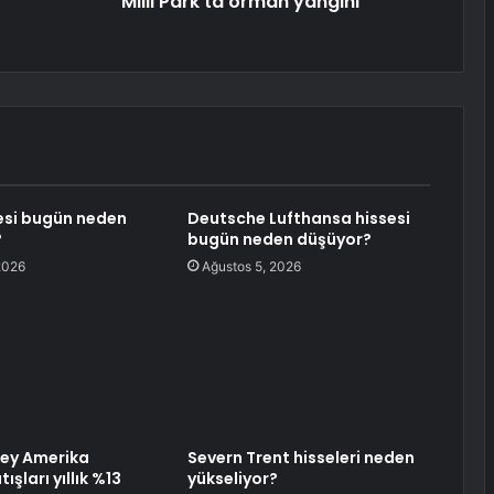
Milli Park'ta orman yangını
esi bugün neden
Deutsche Lufthansa hissesi
?
bugün neden düşüyor?
2026
Ağustos 5, 2026
ey Amerika
Severn Trent hisseleri neden
şları yıllık %13
yükseliyor?