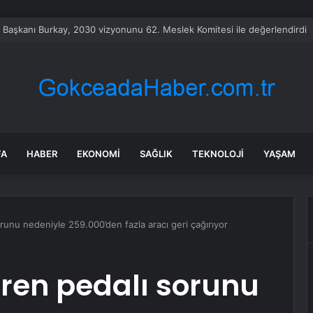
bet hisseleri yapay zeka öncüsü Jeff Dean’in ayrılmasıyla %5 düştü
FA
HABER
EKONOMI
SAĞLIK
TEKNOLOJI
YAŞAM
unu nedeniyle 259.000’den fazla aracı geri çağırıyor
ren pedalı sorunu