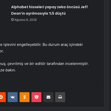
Alphabet hisseleri yapay zeka öncüsü Jeff
Dean’in ayrılmasıyla %5 düştü
Ağustos 6, 2026
 işlevini engelleyebilir. Bu durum araç içindeki
or.
, çevrilmiş ve bir editör tarafından incelenmiştir.
üze bakın.
erest
Reddit
VKontakte
Odnoklassniki
Pocket
E-Posta ile paylaş
Yazdır