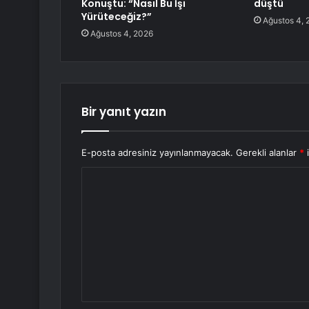
Konuştu: “Nasıl Bu İşi
düştü
Yürüteceğiz?”
Ağustos 4, 
Ağustos 4, 2026
Bir yanıt yazın
E-posta adresiniz yayınlanmayacak.
Gerekli alanlar
*
i
Y
o
r
u
m
*