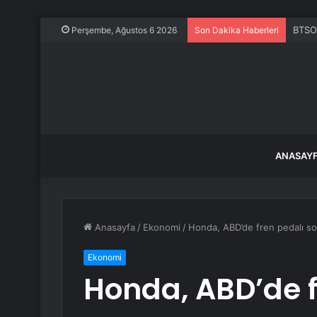
Alpha
Perşembe, Ağustos 6 2026
Son Dakika Haberleri
ANASAY
Anasayfa
/
Ekonomi
/
Honda, ABD’de fren pedalı sor
Ekonomi
Honda, ABD’de f