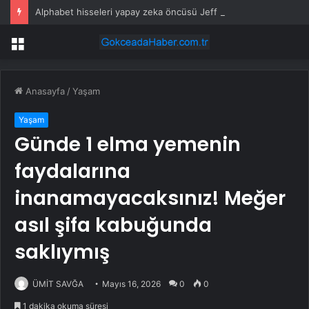
Alphabet hisseleri yapay zeka öncüsü Jeff Dean’in ayrılmasıyla %5 düştü
Menü
Anasayfa
/
Yaşam
Yaşam
Günde 1 elma yemenin
faydalarına
inanamayacaksınız! Meğer
asıl şifa kabuğunda
saklıymış
ÜMİT SAVĞA
Mayıs 16, 2026
0
0
1 dakika okuma süresi