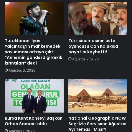
Tutuklanan İlyas
Türk sinemasının usta
Yalçıntaş’ın mahkemedeki
oyuncusu Can Kolukısa
savunması ortaya çıktı:
hayatını kaybetti!
“Annemin gönderdiği kekik
Ağustos 2, 2026
kırıntıları” dedi
Ağustos 3, 2026
Bursa Kent Konseyi Başkanı
National Geographic NOW
Orhan Samast oldu
Seç-İzle Servisinin Ağustos
Ayı Teması ‘Mısır’!
Ağustos 1, 2026