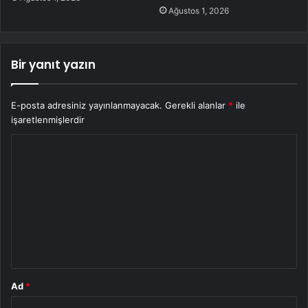
Ağustos 1, 2026
Bir yanıt yazın
E-posta adresiniz yayınlanmayacak.
Gerekli alanlar
*
ile
işaretlenmişlerdir
Y
o
r
u
m
*
Ad
*