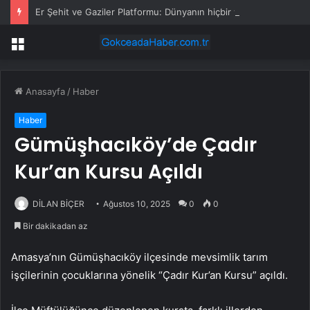
Er Şehit ve Gaziler Platformu: Dünyanın hiçbir yerinde şehit aileleri ve gaziler haklarını eylem yaparak aramıyor
Menü
Anasayfa
/
Haber
Haber
Gümüşhacıköy’de Çadır
Kur’an Kursu Açıldı
DİLAN BİÇER
Ağustos 10, 2025
0
0
Bir dakikadan az
Amasya’nın Gümüşhacıköy ilçesinde mevsimlik tarım
işçilerinin çocuklarına yönelik “Çadır Kur’an Kursu” açıldı.