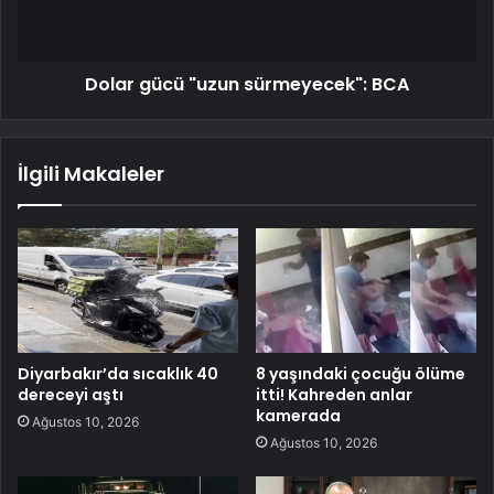
Dolar gücü "uzun sürmeyecek": BCA
İlgili Makaleler
Diyarbakır’da sıcaklık 40
8 yaşındaki çocuğu ölüme
dereceyi aştı
itti! Kahreden anlar
kamerada
Ağustos 10, 2026
Ağustos 10, 2026