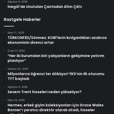
Ağustos 9, 2026
İnegöl’de Unutulan Çantadan Altın Çıktı
Rastgele Haberler
Ekim 11, 2025
TÜRKONFED/Sönmez: KOBİ’lerin kırılganlıkları azalırsa
ekonominin direnci artar
Ocak 17, 2025
“Her iki kurumdan biri çalışanların gelişimine yatırım
planlıyor”
Haziran 22, 2025
Milyonlarca öğrenci ter döküyor! YKS’nin ilk oturumu
TYT başladı
Ağustos 4, 2026
Severn Trent hisseleri neden yükseliyor?
Ekim 24, 2025
Hermes, erkek giyim koleksiyonları için Grace Wales
Bonner’ı yaratıcı direktör olarak atadı, hisseler