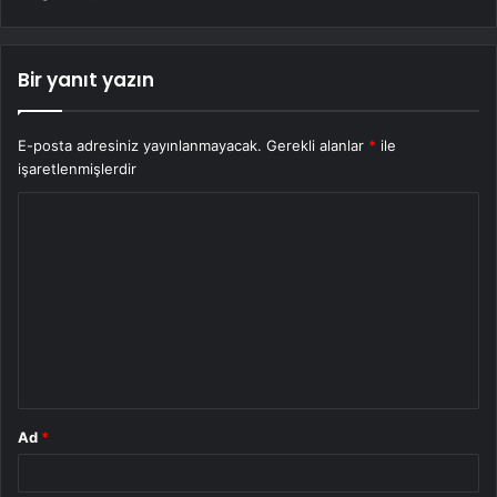
Bir yanıt yazın
E-posta adresiniz yayınlanmayacak.
Gerekli alanlar
*
ile
işaretlenmişlerdir
Y
o
r
u
m
*
Ad
*