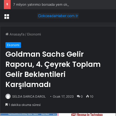
7 milyon yatırımcı borsada yem oldu
Menü
Anasayfa
/
Ekonomi
Ekonomi
Goldman Sachs Gelir
Raporu, 4. Çeyrek Toplam
Gelir Beklentileri
Karşılamadı
SELDA SARICA DAROL
Ocak 17, 2023
0
10
1 dakika okuma süresi