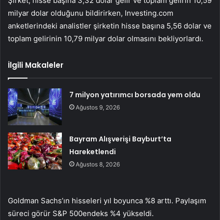
Şirket, hisse başına 3,32 dolar gelir ve toplam gelirin 10,59
milyar dolar olduğunu bildirirken, Investing.com
anketlerindeki analistler şirketin hisse başına 5,56 dolar ve
toplam gelirinin 10,79 milyar dolar olmasını bekliyorlardı.
İlgili Makaleler
7 milyon yatırımcı borsada yem oldu
Ağustos 9, 2026
Bayram Alışverişi Bayburt’ta
Hareketlendi
Ağustos 8, 2026
Goldman Sachs’ın hisseleri yıl boyunca %8 arttı. Paylaşım
süreci görür
S&P 500
endeks %4 yükseldi.