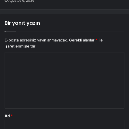
Ağustos 6, 2026
Bir yanıt yazın
E-posta adresiniz yayınlanmayacak.
Gerekli alanlar
*
ile
işaretlenmişlerdir
Y
o
r
u
m
*
Ad
*