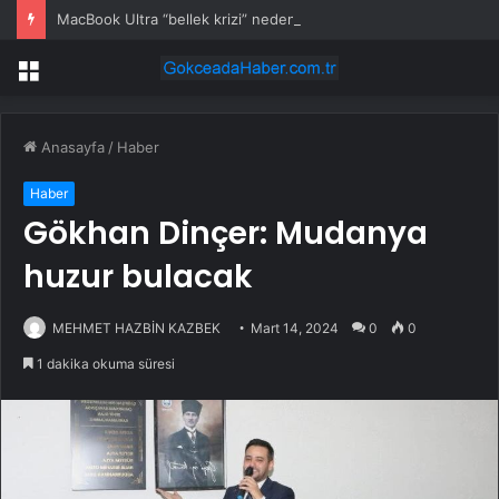
MacBook Ultra “bellek krizi” nedeniyle bu yıl gelmeyebilir
Menü
Anasayfa
/
Haber
Haber
Gökhan Dinçer: Mudanya
huzur bulacak
MEHMET HAZBİN KAZBEK
Mart 14, 2024
0
0
1 dakika okuma süresi