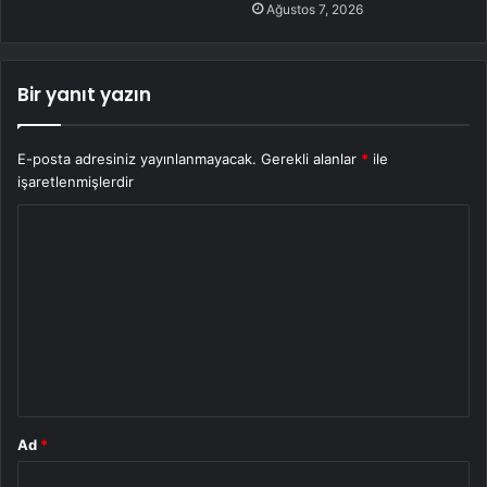
Ağustos 7, 2026
Bir yanıt yazın
E-posta adresiniz yayınlanmayacak.
Gerekli alanlar
*
ile
işaretlenmişlerdir
Y
o
r
u
m
*
Ad
*