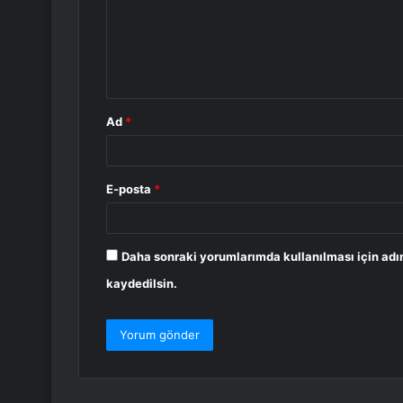
u
m
*
Ad
*
E-posta
*
Daha sonraki yorumlarımda kullanılması için adı
kaydedilsin.