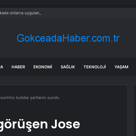
ada onlarca uygulamanın yerini tek asistan alabilir
FA
HABER
EKONOMI
SAĞLIK
TEKNOLOJI
YAŞAM
urinho kulübe şartlarını sundu
görüşen Jose