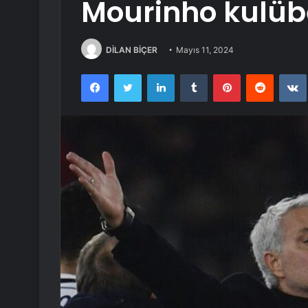
Mourinho kulübe
DİLAN BİÇER
Mayıs 11, 2024
Facebook
Twitter
LinkedIn
Tumblr
Pinterest
Reddit