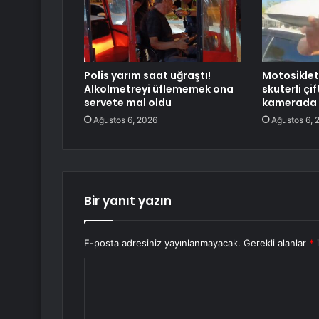
Polis yarım saat uğraştı!
Motosiklet
Alkolmetreyi üflememek ona
skuterli çi
servete mal oldu
kamerada
Ağustos 6, 2026
Ağustos 6, 
Bir yanıt yazın
E-posta adresiniz yayınlanmayacak.
Gerekli alanlar
*
i
Y
o
r