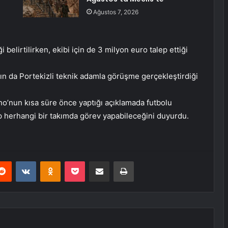
Ağustos 7, 2026
belirtilirken, ekibi için de 3 milyon euro talep ettiği
ın da Portekizli teknik adamla görüşme gerçekleştirdiği
o’nun kısa süre önce yaptığı açıklamada futbolu
p herhangi bir takımda görev yapabileceğini duyurdu.
erest
Reddit
VKontakte
Odnoklassniki
Pocket
E-Posta ile paylaş
Yazdır