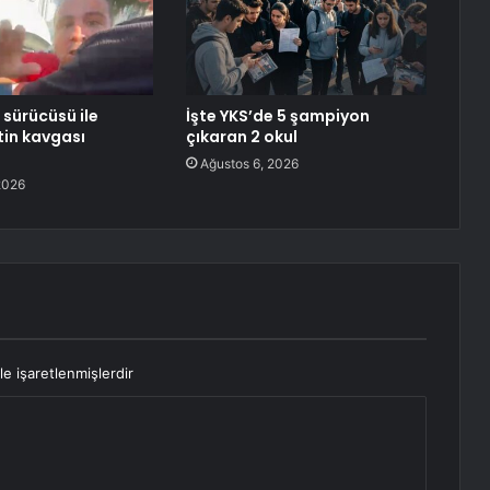
 sürücüsü ile
İşte YKS’de 5 şampiyon
ftin kavgası
çıkaran 2 okul
Ağustos 6, 2026
2026
le işaretlenmişlerdir