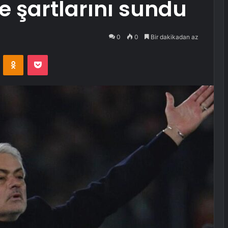
 şartlarını sundu
0
0
Bir dakikadan az
VKontakte
Odnoklassniki
Pocket