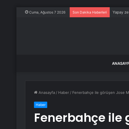
Yapay zek
Cuma, Ağustos 7 2026
Son Dakika Haberleri
ANASAY
Anasayfa
/
Haber
/
Fenerbahçe ile görüşen Jose Mo
Haber
Fenerbahçe ile 