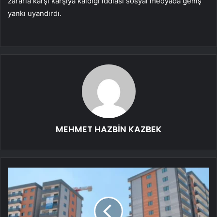
zararla karşı karşıya kaldığı iddiası sosyal medyada geniş
yankı uyandırdı.
MEHMET HAZBİN KAZBEK