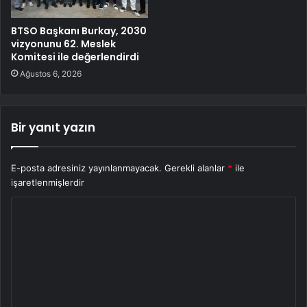
BTSO Başkanı Burkay, 2030
vizyonunu 62. Meslek
Komitesi ile değerlendirdi
Ağustos 6, 2026
Bir yanıt yazın
E-posta adresiniz yayınlanmayacak.
Gerekli alanlar
*
ile
işaretlenmişlerdir
Y
o
r
u
m