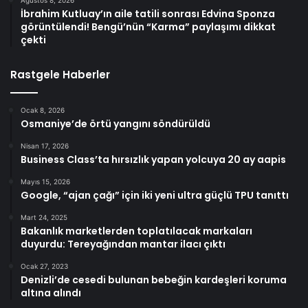
Ağustos 8, 2026
İbrahim Kutluay’ın aile tatili sonrası Edvina Sponza
görüntülendi! Bengü’nün “Karma” paylaşımı dikkat
çekti
Rastgele Haberler
Ocak 8, 2026
Osmaniye’de örtü yangını söndürüldü
Nisan 17, 2026
Business Class’ta hırsızlık yapan yolcuya 20 ay aapis
Mayıs 15, 2026
Google, “ajan çağı” için iki yeni ultra güçlü TPU tanıttı
Mart 24, 2025
Bakanlık marketlerden toplatılacak markaları
duyurdu: Tereyağından mantar ilacı çıktı
Ocak 27, 2023
Denizli’de cesedi bulunan bebeğin kardeşleri koruma
altına alındı