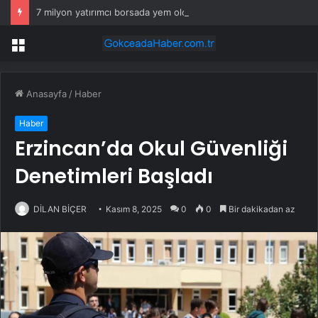
7 milyon yatırımcı borsada yem oldu
Menü
Anasayfa
/
Haber
Haber
Erzincan’da Okul Güvenliği
Denetimleri Başladı
DİLAN BİÇER
Kasım 8, 2025
0
0
Bir dakikadan az