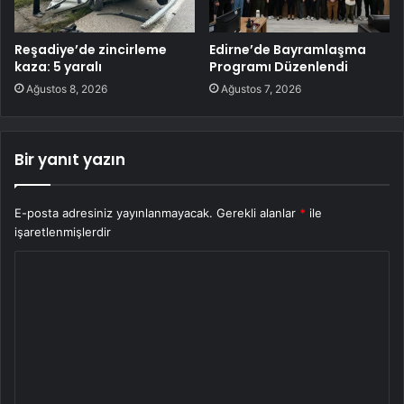
Reşadiye’de zincirleme
Edirne’de Bayramlaşma
kaza: 5 yaralı
Programı Düzenlendi
Ağustos 8, 2026
Ağustos 7, 2026
Bir yanıt yazın
E-posta adresiniz yayınlanmayacak.
Gerekli alanlar
*
ile
işaretlenmişlerdir
Y
o
r
u
m
*