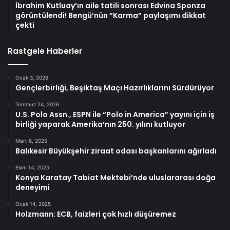
İbrahim Kutluay’ın aile tatili sonrası Edvina Sponza
görüntülendi! Bengü’nün “Karma” paylaşımı dikkat
çekti
Rastgele Haberler
Ocak 3, 2026
Gençlerbirliği, Beşiktaş Maçı Hazırlıklarını Sürdürüyor
Temmuz 24, 2026
U.S. Polo Assn., ESPN ile “Polo in America” yayını için iş
birliği yaparak Amerika’nın 250. yılını kutluyor
Mart 6, 2025
Balıkesir Büyükşehir ziraat odası başkanlarını ağırladı
Ekim 14, 2025
Konya Karatay Tabiat Mektebi’nde uluslararası doğa
deneyimi
Ocak 14, 2025
Holzmann: ECB, faizleri çok hızlı düşüremez