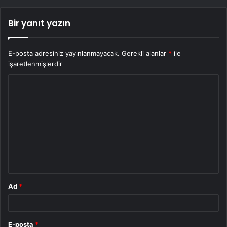
Bir yanıt yazın
E-posta adresiniz yayınlanmayacak.
Gerekli alanlar
*
ile
işaretlenmişlerdir
Y
o
r
u
m
*
Ad
*
E-posta
*