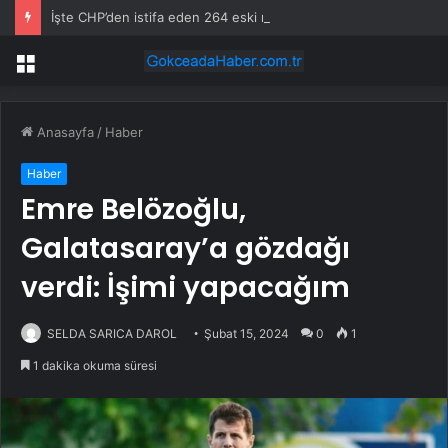
İşte CHP’den istifa eden 264 eski milletvekilinin isim listesi… Kimler CHP’den istifa etti?
Menü
Anasayfa
/
Haber
Haber
Emre Belözoğlu,
Galatasaray’a gözdağı
verdi: İşimi yapacağım
SELDA SARICA DAROL
Şubat 15, 2024
0
1
1 dakika okuma süresi