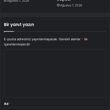
Ağustos 7, 2026
Ağustos 7, 2026
Bir yanıt yazın
E-posta adresiniz yayınlanmayacak.
Gerekli alanlar
*
ile
işaretlenmişlerdir
Y
o
r
u
m
*
Ad
*