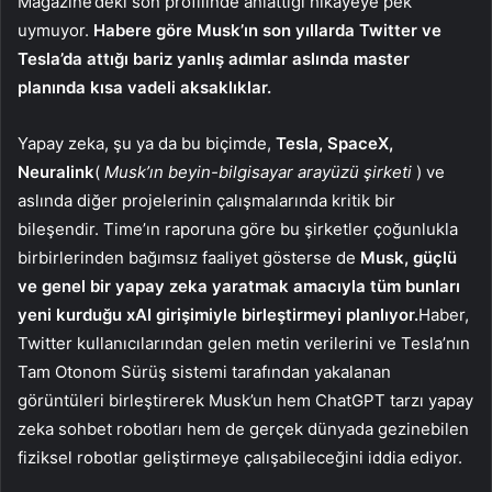
Magazine’deki son profilinde anlattığı hikayeye pek
uymuyor.
Habere göre Musk’ın son yıllarda Twitter ve
Tesla’da attığı bariz yanlış adımlar aslında master
planında kısa vadeli aksaklıklar.
Yapay zeka, şu ya da bu biçimde,
Tesla, SpaceX,
Neuralink
(
Musk’ın beyin-bilgisayar arayüzü şirketi
) ve
aslında diğer projelerinin çalışmalarında kritik bir
bileşendir. Time’ın raporuna göre bu şirketler çoğunlukla
birbirlerinden bağımsız faaliyet gösterse de
Musk, güçlü
ve genel bir yapay zeka yaratmak amacıyla tüm bunları
yeni kurduğu xAI girişimiyle birleştirmeyi planlıyor.
Haber,
Twitter kullanıcılarından gelen metin verilerini ve Tesla’nın
Tam Otonom Sürüş sistemi tarafından yakalanan
görüntüleri birleştirerek Musk’un hem ChatGPT tarzı yapay
zeka sohbet robotları hem de gerçek dünyada gezinebilen
fiziksel robotlar geliştirmeye çalışabileceğini iddia ediyor.