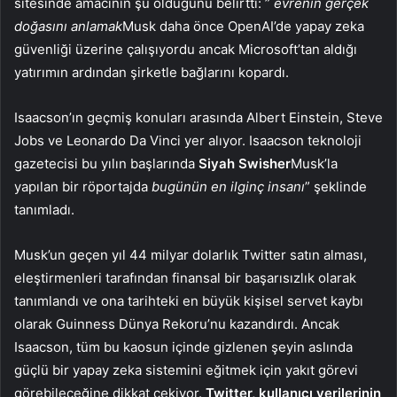
sitesinde amacının şu olduğunu belirtti: ”
evrenin gerçek
doğasını anlamak
Musk daha önce OpenAI’de yapay zeka
güvenliği üzerine çalışıyordu ancak Microsoft’tan aldığı
yatırımın ardından şirketle bağlarını kopardı.
Isaacson’ın geçmiş konuları arasında Albert Einstein, Steve
Jobs ve Leonardo Da Vinci yer alıyor. Isaacson teknoloji
gazetecisi bu yılın başlarında
Siyah Swisher
Musk’la
yapılan bir röportajda
bugünün en ilginç insanı
” şeklinde
tanımladı.
Musk’un geçen yıl 44 milyar dolarlık Twitter satın alması,
eleştirmenleri tarafından finansal bir başarısızlık olarak
tanımlandı ve ona tarihteki en büyük kişisel servet kaybı
olarak Guinness Dünya Rekoru’nu kazandırdı. Ancak
Isaacson, tüm bu kaosun içinde gizlenen şeyin aslında
güçlü bir yapay zeka sistemini eğitmek için yakıt görevi
görebileceğine dikkat çekiyor.
Twitter, kullanıcı verilerinin