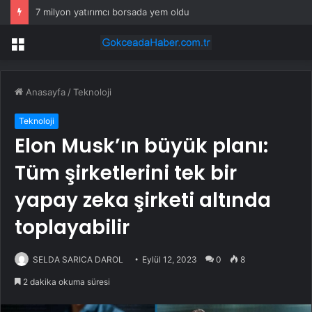
7 milyon yatırımcı borsada yem oldu
Menü
Anasayfa
/
Teknoloji
Teknoloji
Elon Musk’ın büyük planı:
Tüm şirketlerini tek bir
yapay zeka şirketi altında
toplayabilir
SELDA SARICA DAROL
Eylül 12, 2023
0
8
2 dakika okuma süresi