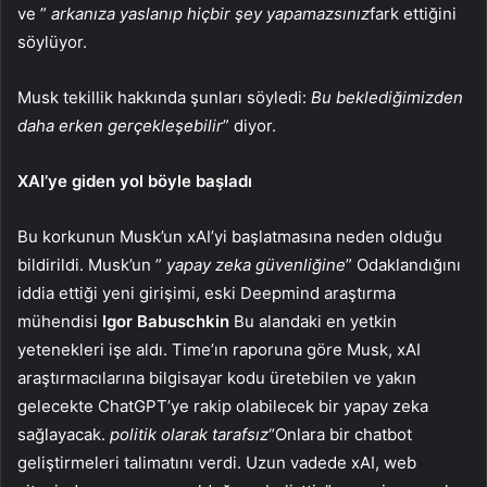
ve ”
arkanıza yaslanıp hiçbir şey yapamazsınız
fark ettiğini
söylüyor.
Musk tekillik hakkında şunları söyledi:
Bu beklediğimizden
daha erken gerçekleşebilir
” diyor.
XAI’ye giden yol böyle başladı
Bu korkunun Musk’un xAI’yi başlatmasına neden olduğu
bildirildi. Musk’un ”
yapay zeka güvenliğine
” Odaklandığını
iddia ettiği yeni girişimi, eski Deepmind araştırma
mühendisi
Igor Babuschkin
Bu alandaki en yetkin
yetenekleri işe aldı. Time’ın raporuna göre Musk, xAI
araştırmacılarına bilgisayar kodu üretebilen ve yakın
gelecekte ChatGPT’ye rakip olabilecek bir yapay zeka
sağlayacak.
politik olarak tarafsız
“Onlara bir chatbot
geliştirmeleri talimatını verdi. Uzun vadede xAI, web