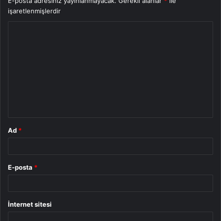
E-posta adresiniz yayınlanmayacak.
Gerekli alanlar
*
ile
işaretlenmişlerdir
Y
o
r
u
m
*
Ad
*
E-posta
*
İnternet sitesi