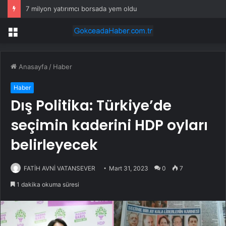
7 milyon yatırımcı borsada yem oldu
Menü
Anasayfa
/
Haber
Haber
Dış Politika: Türkiye’de
seçimin kaderini HDP oyları
belirleyecek
FATİH AVNİ VATANSEVER
Mart 31, 2023
0
7
1 dakika okuma süresi