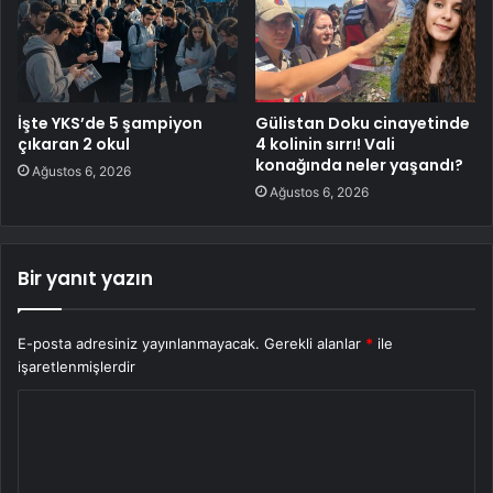
İşte YKS’de 5 şampiyon
Gülistan Doku cinayetinde
çıkaran 2 okul
4 kolinin sırrı! Vali
konağında neler yaşandı?
Ağustos 6, 2026
Ağustos 6, 2026
Bir yanıt yazın
E-posta adresiniz yayınlanmayacak.
Gerekli alanlar
*
ile
işaretlenmişlerdir
Y
o
r