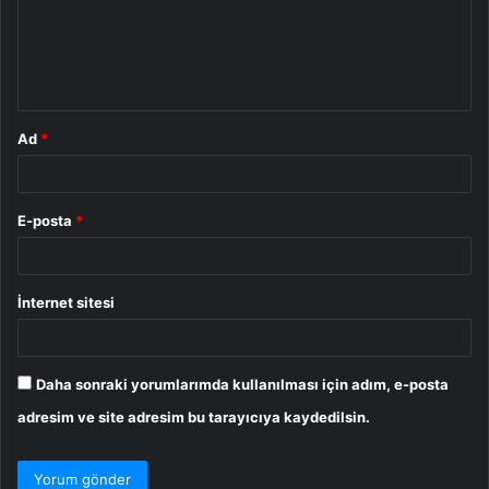
u
m
*
Ad
*
E-posta
*
İnternet sitesi
Daha sonraki yorumlarımda kullanılması için adım, e-posta
adresim ve site adresim bu tarayıcıya kaydedilsin.