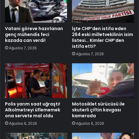
Vatani göreve hazırlanan
İşte CHP’den istifa eden
genç mühendis feci
264 eski milletvekilinin isim
kazada can verdi!
listesi… Kimler CHP’den
istifa etti?
Ağustos 7, 2026
Ağustos 7, 2026
Polis yarım saat uğraştı!
Motosiklet sürücüsü ile
Alkolmetreyi üflememek
skuterli çiftin kavgası
ona servete mal oldu
kamerada
Ağustos 6, 2026
Ağustos 6, 2026