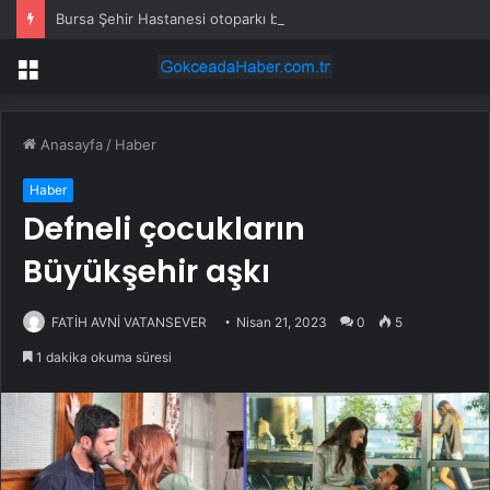
Bursa Şehir Hastanesi otoparkı bu ay hizmete açılıyor
Menü
Anasayfa
/
Haber
Haber
Defneli çocukların
Büyükşehir aşkı
FATİH AVNİ VATANSEVER
Nisan 21, 2023
0
5
1 dakika okuma süresi