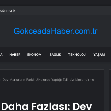
yatırımcı borsada yem oldu
FA
HABER
EKONOMI
SAĞLIK
TEKNOLOJI
YAŞAM
: Dev Markaların Farklı Ülkelerde Yaptığı Talihsiz İsimlendirme
e Daha Fazlası: Dev