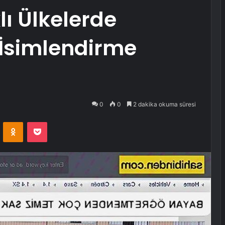
lı Ülkelerde
z İsimlendirme
0
0
2 dakika okuma süresi
VKontakte
Odnoklassniki
Pocket