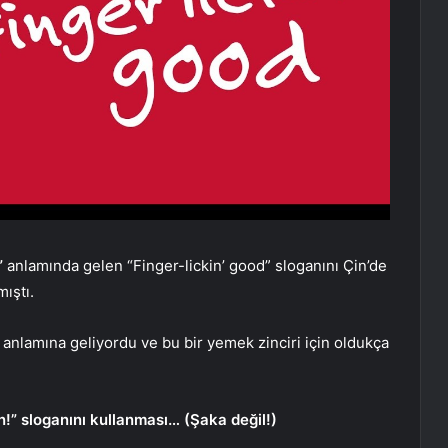
”
anlamında gelen “Finger-lickin’ good” sloganını Çin’de
ıştı.
”
anlamına geliyordu ve bu bir yemek zinciri için oldukça
un!” sloganını kullanması… (Şaka değil!)