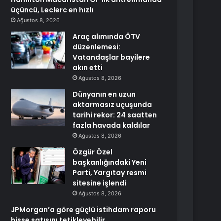
üçüncü, Leclerc en hızlı
Ağustos 8, 2026
Araç alımında ÖTV
düzenlemesi:
Vatandaşlar bayilere
akın etti
Ağustos 8, 2026
Dünyanın en uzun
aktarmasız uçuşunda
tarihi rekor: 24 saatten
fazla havada kaldılar
Ağustos 8, 2026
Özgür Özel
başkanlığındaki Yeni
Parti, Yargıtay resmi
sitesine işlendi
Ağustos 8, 2026
JPMorgan’a göre güçlü istihdam raporu
hisse satışını tetikleyebilir