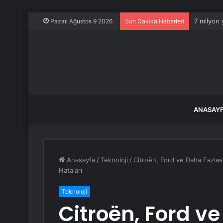
7 milyon 
Pazar, Ağustos 9 2026
Son Dakika Haberleri
ANASAY
Anasayfa
/
Teknoloji
/
Citroën, Ford ve Daha Fazlası
Hataları
Teknoloji
Citroën, Ford v