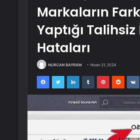
Markaların Fark
Yaptığı Talihsi
Hataları
NURCAN BAYRAM
Nisan 21, 2024
Facebook
Twitter
LinkedIn
Tumblr
Pinterest
Reddit